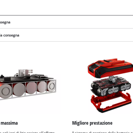
visitor. The website owner needs to setup
the site with their CMP to add this content
to the list of technologies used.
onsegna
Powered by
Usercentrics Consent
Management Platform
lla consegna
 massima
Migliore prestazione
 agli ioni di litio resiste all'effetto
Il sistema di gestione della batteria 