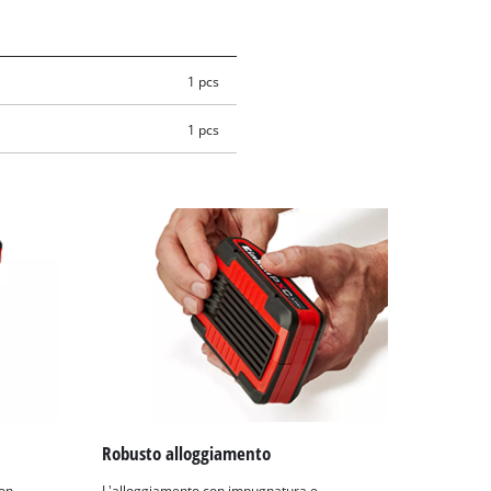
1 pcs
1 pcs
Robusto alloggiamento
con
L'alloggiamento con impugnatura e