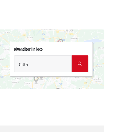
Rivenditori in loco
Città