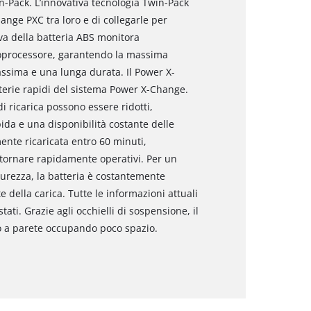
n-Pack. L’innovativa tecnologia Twin-Pack
nge PXC tra loro e di collegarle per
iva della batteria ABS monitora
roprocessore, garantendo la massima
assima e una lunga durata. Il Power X-
terie rapidi del sistema Power X-Change.
di ricarica possono essere ridotti,
ida e una disponibilità costante delle
ente ricaricata entro 60 minuti,
tornare rapidamente operativi. Per un
curezza, la batteria è costantemente
 della carica. Tutte le informazioni attuali
tati. Grazie agli occhielli di sospensione, il
o a parete occupando poco spazio.