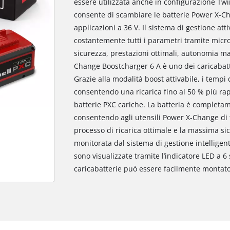
essere utilizzata anche in configurazione Twi
consente di scambiare le batterie Power X-Cha
applicazioni a 36 V. Il sistema di gestione att
costantemente tutti i parametri tramite mic
sicurezza, prestazioni ottimali, autonomia m
Change Boostcharger 6 A è uno dei caricabat
Grazie alla modalità boost attivabile, i tempi 
consentendo una ricarica fino al 50 % più rap
batterie PXC cariche. La batteria è completam
consentendo agli utensili Power X-Change di 
processo di ricarica ottimale e la massima si
monitorata dal sistema di gestione intelligente
sono visualizzate tramite l’indicatore LED a 6 s
caricabatterie può essere facilmente montat
Abbiamo bisogno del vostro permesso
per caricare Google Maps!
This content is not permitted to load due
to trackers that are not disclosed to the