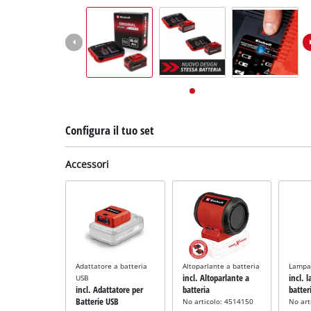
English
Deutsch
Français
Configura il tuo set
Accessori
Adattatore a batteria
Altoparlante a batteria
Lampad
incl. Altoparlante a
incl. 
USB
incl. Adattatore per
batteria
batter
Batterie USB
No articolo: 4514150
No art