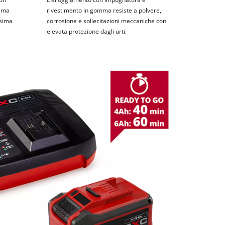
sima
rivestimento in gomma resiste a polvere,
ssima
corrosione e sollecitazioni meccaniche con
elevata protezione dagli urti.