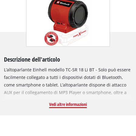
Descrizione dell'articolo
L’altoparlante Einhell modello TC-SR 18 Li BT - Solo può essere
facilmente collegato a tutti i dispositivi dotati di Bluetooth,
come smartphone o tablet. L’altoparlante dispone di attacco
AUX per il collegamento di MP3 Player o smartphone, oltre a
porta USB per il caricamento di smartphone, tablet o MP3-
Vedi altre informazioni
Player. I comandi intuitivi ne agevolano la gestione. Facendo
parte della famiglia Power X-Change tutte le batterie di questo
sistema sono compatibili con l’altoparlante a batteria. Batteria
e caricabatteria non in dotazione. Sono acquistabili