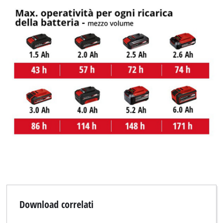
Abbiamo bisogno del vostro permesso
per caricare Google Maps!
This content is not permitted to load due
to trackers that are not disclosed to the
visitor. The website owner needs to setup
the site with their CMP to add this content
to the list of technologies used.
Powered by
Usercentrics Consent
Management Platform
Download correlati