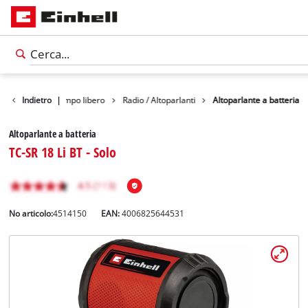
Prodotti
Indietro
Tempo libero
|
Radio / Altoparlanti
Altoparlante a batteria
Altoparlante a batteria
TC-SR 18 Li BT - Solo
No articolo:
4514150
EAN:
4006825644531
Italiano
IT
Italiano