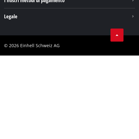
I nostri metodi di pagamento
Legale
Condizioni generali di contratto
Protezione dei dati
© 2026 Einhell Schweiz AG
Testata
Conformità