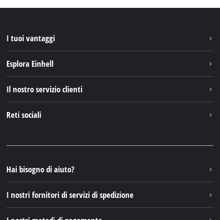
I tuoi vantaggi
Esplora Einhell
Einhell nel mondo
Il nostro servizio clienti
Chi siamo
Contattare
Reti sociali
Einhell Germany AG
Pezzi di ricambio e istruzioni
Facebook
Domande e risposte
YouTube
Instagram
Hai bisogno di aiuto?
TikTok
I nostri fornitori di servizi di spedizione
Pinterest