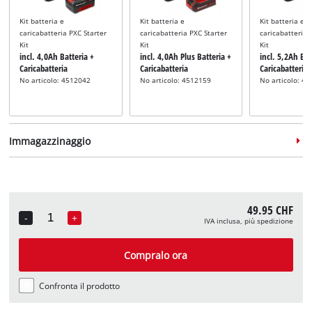
Kit batteria e
Kit batteria e
Kit batteria e
caricabatteria PXC Starter
caricabatteria PXC Starter
caricabatteria 
Kit
Kit
Kit
incl. 4,0Ah Batteria +
incl. 4,0Ah Plus Batteria +
incl. 5,2Ah Bat
Caricabatteria
Caricabatteria
Caricabatteria
No articolo: 4512042
No articolo: 4512159
No articolo: 4
Immagazzinaggio
49.95 CHF
-
+
IVA inclusa, più spedizione
Quantity
Valigetta
Valigetta
Valigetta
incl. E-Case S
incl. E-Case M
incl. E-Case L
Compralo ora
No articolo: 4540011
No articolo: 4540021
No articolo: 4
Confronta il prodotto