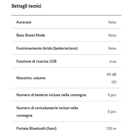
separatamente, per esempio con il pratico Starter Kit.
Dettagli tecnici
Auracast
false
Bass Boost Mode
false
Funzionamento ibrido (batteria/cavo)
false
Funzione di ricarica USB
true
85 dB
Massimo. volume
(A)
Numero di batterie incluse nella consegna
0 pcs
Numero di caricabatterie inclusi nella
0 pcs
consegna
Portata Bluetooth (fuori)
100 m