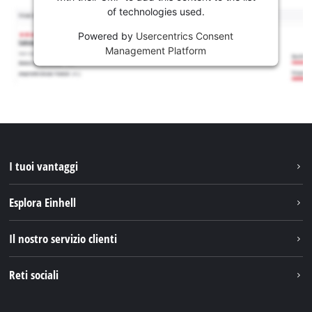
of technologies used.
Powered by
Usercentrics Consent
Management Platform
I tuoi vantaggi
Esplora Einhell
Einhell nel mondo
Il nostro servizio clienti
Chi siamo
Contattare
Reti sociali
Einhell Germany AG
Pezzi di ricambio e istruzioni
Facebook
Domande e risposte