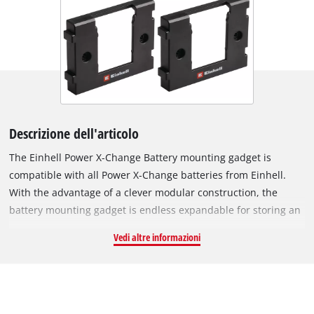
Descrizione dell'articolo
The Einhell Power X-Change Battery mounting gadget is
compatible with all Power X-Change batteries from Einhell.
With the advantage of a clever modular construction, the
battery mounting gadget is endless expandable for storing an
unlimited amount of batteries. As a result, the battery
Vedi altre informazioni
mounting gadget offers maximum scalability for any
workplace. Simple assembling is made due to tongue- and
groove connection. The snap-in function of the mounting
gadget ensures a fixation, even when mounted overhead. As a