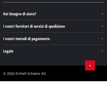
YouTube
Instagram
Hai bisogno di aiuto?
TikTok
I nostri fornitori di servizi di spedizione
Pinterest
I nostri metodi di pagamento
Legale
Condizioni generali di contratto
Protezione dei dati
© 2026 Einhell Schweiz AG
Testata
Conformità