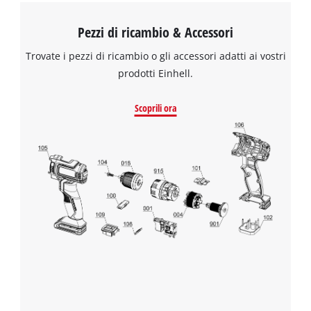
result, it can also be safely mounted in caravan and cars. The
set includes four screws for mounting on a wooden wall, as
Pezzi di ricambio & Accessori
well as four dowels four mounting on concrete.
Trovate i pezzi di ricambio o gli accessori adatti ai vostri
prodotti Einhell.
Scoprili ora