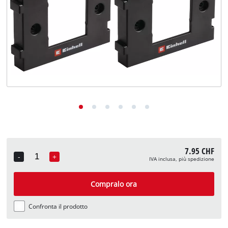
English
Deutsch
Français
7.95 CHF
-
+
IVA inclusa, più spedizione
Quantity
Compralo ora
Confronta il prodotto