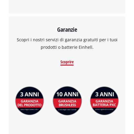
Garanzie
Abbiamo bisogno del vostro permesso
Scopri i nostri servizi di garanzia gratuiti per i tuoi
per caricare Google Maps!
prodotti o batterie Einhell.
This content is not permitted to load due
to trackers that are not disclosed to the
Scoprire
visitor. The website owner needs to setup
the site with their CMP to add this content
to the list of technologies used.
Powered by
Usercentrics Consent
Management Platform