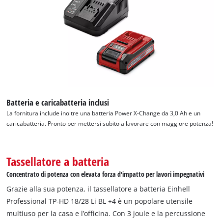
Abbiamo bisogno del vostro permesso
per caricare Google Maps!
This content is not permitted to load due
to trackers that are not disclosed to the
Batteria e caricabatteria inclusi
visitor. The website owner needs to setup
La fornitura include inoltre una batteria Power X-Change da 3,0 Ah e un
the site with their CMP to add this content
caricabatteria. Pronto per mettersi subito a lavorare con maggiore potenza!
to the list of technologies used.
Powered by
Usercentrics Consent
Management Platform
Tassellatore a batteria
Concentrato di potenza con elevata forza d'impatto per lavori impegnativi
Grazie alla sua potenza, il tassellatore a batteria Einhell
Professional TP-HD 18/28 Li BL +4 è un popolare utensile
multiuso per la casa e l’officina. Con 3 joule e la percussione