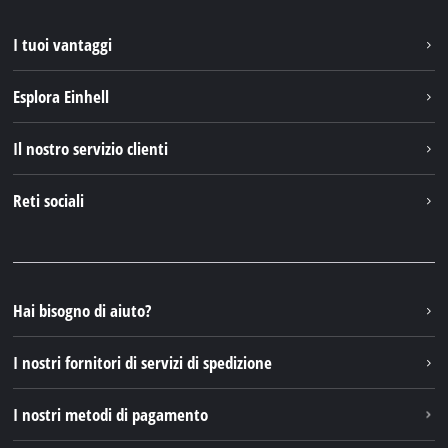
I tuoi vantaggi
Esplora Einhell
Einhell nel mondo
Il nostro servizio clienti
Chi siamo
Contattare
Reti sociali
Einhell Germany AG
Pezzi di ricambio e istruzioni
Facebook
Domande e risposte
YouTube
Instagram
Hai bisogno di aiuto?
TikTok
I nostri fornitori di servizi di spedizione
Pinterest
I nostri metodi di pagamento