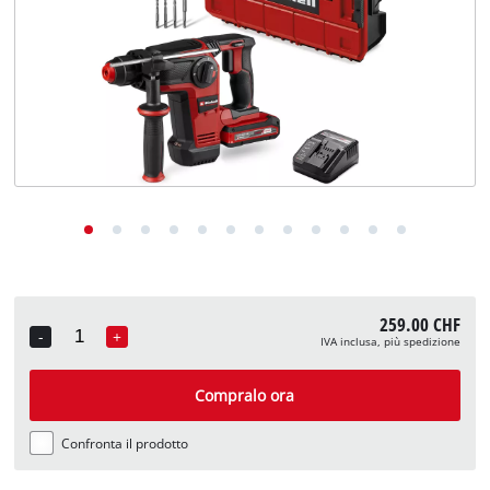
English
Deutsch
Français
259.00 CHF
-
+
IVA inclusa, più spedizione
Quantity
Compralo ora
Confronta il prodotto