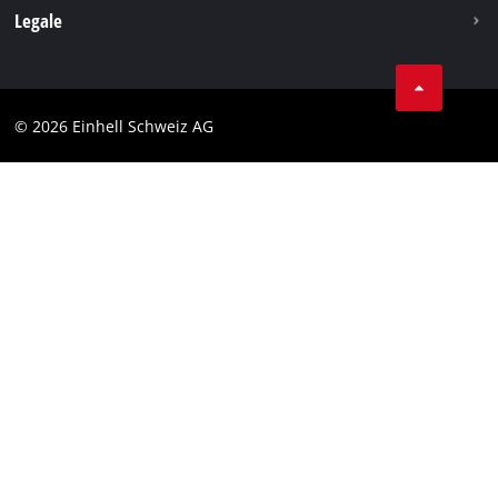
Legale
Condizioni generali di contratto
Protezione dei dati
© 2026 Einhell Schweiz AG
Testata
Conformità