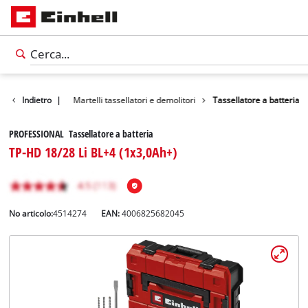
tti
Indietro
Utensili
|
Martelli tassellatori e demolitori
Tassellatore a batteria
PROFESSIONAL Tassellatore a batteria
TP-HD 18/28 Li BL+4 (1x3,0Ah+)
No articolo:
4514274
EAN:
4006825682045
Italiano
IT
Italiano