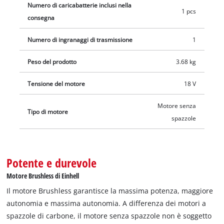
(Ø 8, 10, 12 mm) e un scalpello piatto. Include anche una
Numero di caricabatterie inclusi nella
1 pcs
batteria Power X-Change Plus da 3,0 Ah e un caricabatterie.
consegna
Numero di ingranaggi di trasmissione
1
Peso del prodotto
3.68 kg
Tensione del motore
18 V
Motore senza
Tipo di motore
spazzole
Potente e durevole
Motore Brushless di Einhell
Il motore Brushless garantisce la massima potenza, maggiore
autonomia e massima autonomia. A differenza dei motori a
spazzole di carbone, il motore senza spazzole non è soggetto