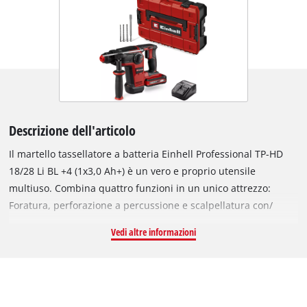
Descrizione dell'articolo
Il martello tassellatore a batteria Einhell Professional TP-HD
18/28 Li BL +4 (1x3,0 Ah+) è un vero e proprio utensile
multiuso. Combina quattro funzioni in un unico attrezzo:
Foratura, perforazione a percussione e scalpellatura con/
senza arresto di rotazione. Queste modalità possono essere
Vedi altre informazioni
selezionate tramite un interruttore centrale. Il dispositivo è
azionato da un potente motore brushless Einhell, che offre
maggiore potenza e durata rispetto ai motori a spazzole
tradizionali. Registrandosi online, il motore brushless gode di