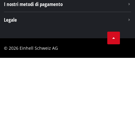
I nostri metodi di pagamento
Legale
Condizioni generali di contratto
Protezione dei dati
© 2026 Einhell Schweiz AG
Testata
Conformità