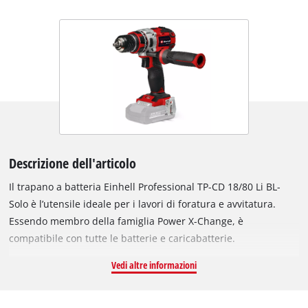
Descrizione dell'articolo
Il trapano a batteria Einhell Professional TP-CD 18/80 Li BL-
Solo è l’utensile ideale per i lavori di foratura e avvitatura.
Essendo membro della famiglia Power X-Change, è
compatibile con tutte le batterie e caricabatterie.
L'apparecchio è azionato dal motore brushless Einhell
Vedi altre informazioni
PurePOWER. Il motore senza spazzole offre più potenza e una
maggiore autonomia di lavoro rispetti ai tradizionali motori a
spazzole a carboncino. Dopo la registrazione online, il motore