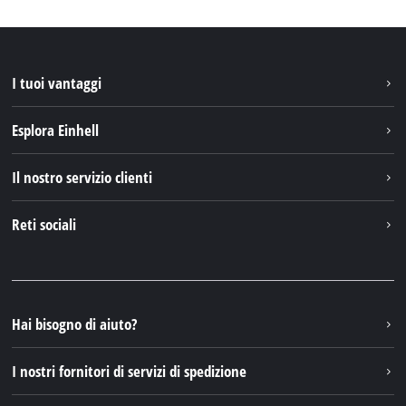
I tuoi vantaggi
Esplora Einhell
Einhell nel mondo
Il nostro servizio clienti
Chi siamo
Contattare
Reti sociali
Einhell Germany AG
Pezzi di ricambio e istruzioni
Facebook
Domande e risposte
YouTube
Instagram
Hai bisogno di aiuto?
TikTok
I nostri fornitori di servizi di spedizione
Pinterest