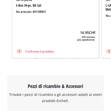
S-Box 34-pc. Bit Set
L-CA
Met
No articolo: 49108801
No 
16.95
CHF
IVA inclusa,
più spedizione
Confronta il prodotto
Pezzi di ricambio & Accessori
Trovate i pezzi di ricambio o gli accessori adatti ai vostri
prodotti Einhell.