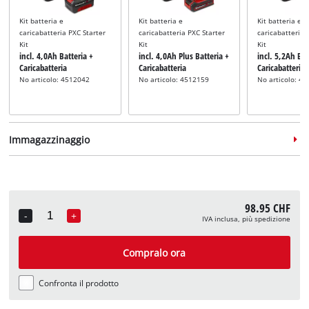
Kit batteria e
Kit batteria e
Kit batteria e
caricabatteria PXC Starter
caricabatteria PXC Starter
caricabatteria 
Kit
Kit
Kit
incl. 4,0Ah Batteria +
incl. 4,0Ah Plus Batteria +
incl. 5,2Ah Bat
Caricabatteria
Caricabatteria
Caricabatteria
No articolo: 4512042
No articolo: 4512159
No articolo: 4
Immagazzinaggio
98.95 CHF
-
+
IVA inclusa, più spedizione
Quantity
Valigetta
Valigetta
Valigetta
incl. E-Case S
incl. E-Case M
incl. E-Case L
Compralo ora
No articolo: 4540011
No articolo: 4540021
No articolo: 4
Confronta il prodotto