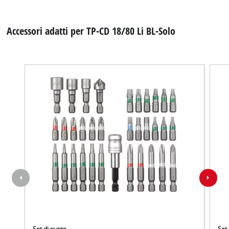
Accessori adatti per TP-CD 18/80 Li BL-Solo
Set di punte
Set 