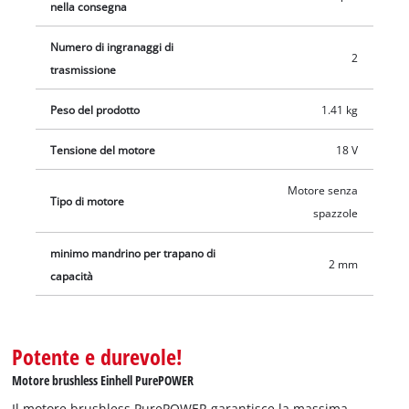
senza caricabatterie. Acquistabili separatamente, per esempio
nella consegna
con il pratico Starter Set.
Numero di ingranaggi di
2
trasmissione
Peso del prodotto
1.41 kg
Tensione del motore
18 V
Motore senza
Tipo di motore
spazzole
minimo mandrino per trapano di
2 mm
capacità
Potente e durevole!
Motore brushless Einhell PurePOWER
Il motore brushless PurePOWER garantisce la massima