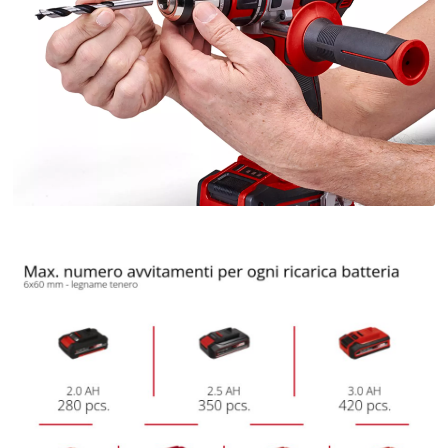
Abbiamo bisogno del vostro permesso
per caricare Google Maps!
This content is not permitted to load due
to trackers that are not disclosed to the
visitor. The website owner needs to setup
the site with their CMP to add this content
to the list of technologies used.
Powered by
Usercentrics Consent
Management Platform