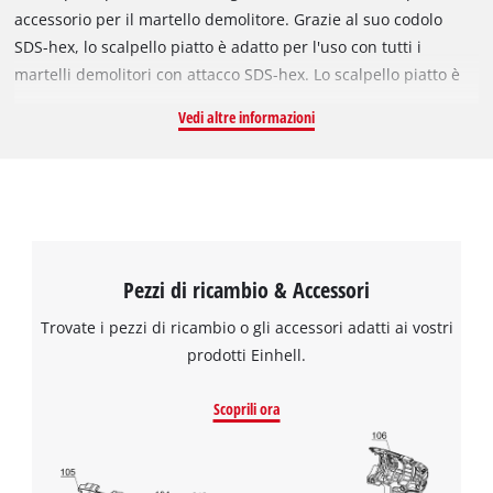
accessorio per il martello demolitore. Grazie al suo codolo
SDS-hex, lo scalpello piatto è adatto per l'uso con tutti i
martelli demolitori con attacco SDS-hex. Lo scalpello piatto è
perfetto per lavori di scalpellatura e demolizione pesanti e di
Vedi altre informazioni
tutti i tipi, ad esempio per la demolizione di calcestruzzo,
muratura o pavimentazione. Poiché lo scalpello è realizzato in
metallo massiccio, resiste anche a sollecitazioni elevate. Lo
scalpello piatto è lungo 410 mm e la punta piatta dello
scalpello è larga 40 mm.
Pezzi di ricambio & Accessori
Trovate i pezzi di ricambio o gli accessori adatti ai vostri
prodotti Einhell.
Scoprili ora