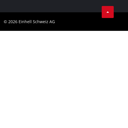
Condizioni generali di contratto
Protezione dei dati
© 2026 Einhell Schweiz AG
Testata
Conformità