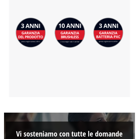
per caricare Google Maps!
This content is not permitted to load due
to trackers that are not disclosed to the
visitor. The website owner needs to setup
the site with their CMP to add this content
to the list of technologies used.
Powered by
Usercentrics Consent
Management Platform
Vi sosteniamo con tutte le domande