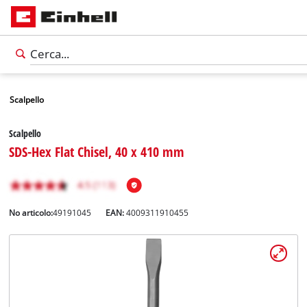
Scalpello
Scalpello
SDS-Hex Flat Chisel, 40 x 410 mm
No articolo:
49191045
EAN:
4009311910455
Italiano
IT
Italiano