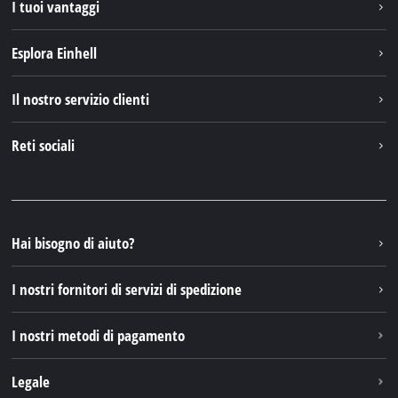
I tuoi vantaggi
Esplora Einhell
Einhell nel mondo
Il nostro servizio clienti
Chi siamo
Contattare
Reti sociali
Einhell Germany AG
Pezzi di ricambio e istruzioni
Facebook
Domande e risposte
YouTube
Instagram
Hai bisogno di aiuto?
TikTok
I nostri fornitori di servizi di spedizione
Pinterest
I nostri metodi di pagamento
Legale