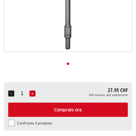
English
Deutsch
Français
27.95 CHF
-
+
IVA inclusa, più spedizione
Quantity
Compralo ora
Confronta il prodotto