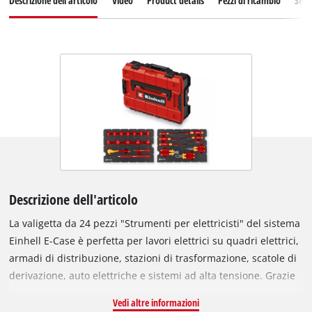
Descrizione dell'articolo
Video
Product details
Pezzi di ricambio
Servi
Descrizione dell'articolo
La valigetta da 24 pezzi "Strumenti per elettricisti" del sistema
Einhell E-Case è perfetta per lavori elettrici su quadri elettrici,
armadi di distribuzione, stazioni di trasformazione, scatole di
derivazione, auto elettriche e sistemi ad alta tensione. Grazie
all’isolamento certificato secondo IEC 60900 e conforme alla
Vedi altre informazioni
norma VDE, il set di attrezzi offre protezione contro le scosse