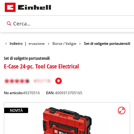
cessori
Indietro
Conservazione
|
Borse / Valigie
Set di valigette portautensili
Set di valigette portautensili
E-Case 24-pc. Tool Case Electrical
No articolo:
49370516
EAN:
4009313705165
NOVITÀ
Italiano
IT
Italiano