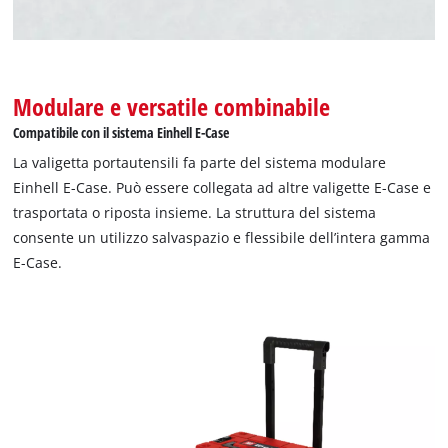
per caricare Google Maps!
This content is not permitted to load due
to trackers that are not disclosed to the
visitor. The website owner needs to setup
Modulare e versatile combinabile
the site with their CMP to add this content
Compatibile con il sistema Einhell E-Case
to the list of technologies used.
La valigetta portautensili fa parte del sistema modulare
Powered by
Usercentrics Consent
Einhell E-Case. Può essere collegata ad altre valigette E-Case e
Management Platform
trasportata o riposta insieme. La struttura del sistema
consente un utilizzo salvaspazio e flessibile dell’intera gamma
E-Case.