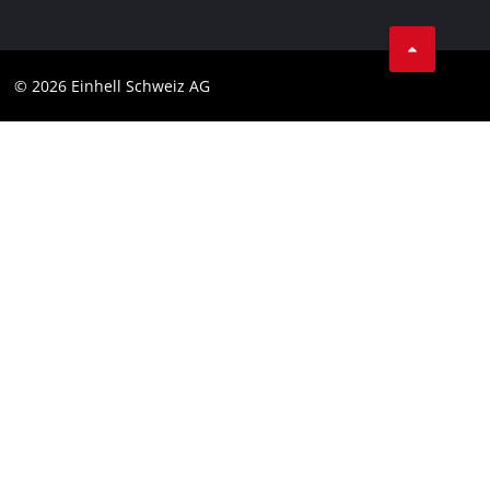
Condizioni generali di contratto
Protezione dei dati
© 2026 Einhell Schweiz AG
Testata
Conformità