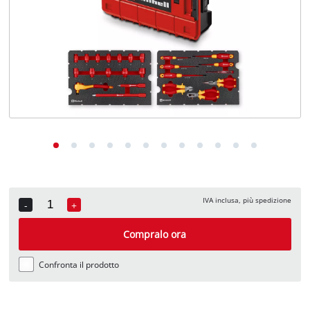
English
Deutsch
Français
IVA inclusa, più spedizione
-
+
Quantity
Compralo ora
Confronta il prodotto