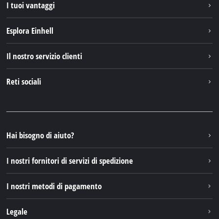
I tuoi vantaggi
Esplora Einhell
Einhell nel mondo
Il nostro servizio clienti
Chi siamo
Contattare
Reti sociali
Einhell Germany AG
Pezzi di ricambio e istruzioni
Facebook
Domande e risposte
YouTube
Instagram
Hai bisogno di aiuto?
TikTok
I nostri fornitori di servizi di spedizione
Pinterest
I nostri metodi di pagamento
Legale