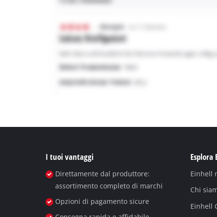
I tuoi vantaggi
Esplora 
Direttamente dal produttore:
Einhell
assortimento completo di marchi
Chi sia
Opzioni di pagamento sicure
Einhell
Consegna rapida e affidabile