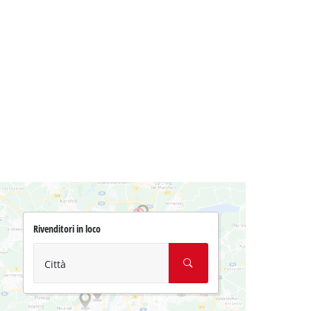
Rivenditori in loco
Città