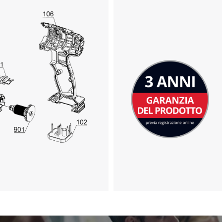
Abbiamo bisogno del vostro permesso
per caricare Google Maps!
This content is not permitted to load due
to trackers that are not disclosed to the
visitor. The website owner needs to setup
the site with their CMP to add this content
to the list of technologies used.
Powered by
Usercentrics Consent
Management Platform