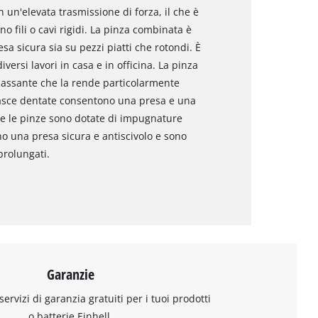
n un'elevata trasmissione di forza, il che è
 fili o cavi rigidi. La pinza combinata è
a sicura sia su pezzi piatti che rotondi. È
ersi lavori in casa e in officina. La pinza
passante che la rende particolarmente
anasce dentate consentono una presa e una
tre le pinze sono dotate di impugnature
 una presa sicura e antiscivolo e sono
rolungati.
Garanzie
 servizi di garanzia gratuiti per i tuoi prodotti
o batterie Einhell.