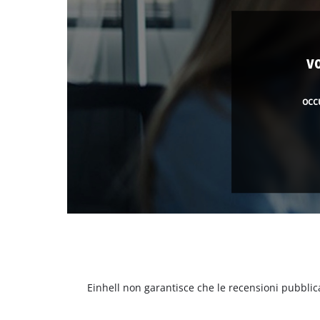
v
occ
Einhell non garantisce che le recensioni pubblic