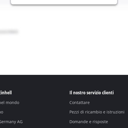
Einhell
Il nostro servizio clienti
 nel mondo
Contattare
mo
Pezzi di ricambio e istruzioni
 Germany AG
Domande e risposte