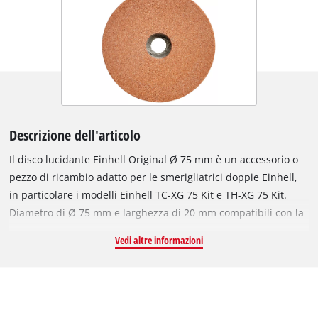
Descrizione dell'articolo
Il disco lucidante Einhell Original Ø 75 mm è un accessorio o
pezzo di ricambio adatto per le smerigliatrici doppie Einhell,
in particolare i modelli Einhell TC-XG 75 Kit e TH-XG 75 Kit.
Diametro di Ø 75 mm e larghezza di 20 mm compatibili con la
levigatura fino a una velocità di 12.000 giri al minuto. La grana
Vedi altre informazioni
fine di K120 di questo robusto disco lucidante è idonea per la
lavorazione polivalente di metallo o acciaio. L'alloggiamento,
ovvero il foro del disco, ha un diametro di 10 mm.