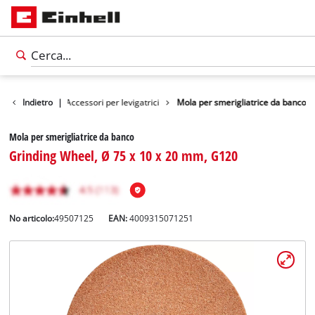
rumentazione
Indietro
|
Accessori per levigatrici
Mola per smerigliatrice da banco
Mola per smerigliatrice da banco
Grinding Wheel, Ø 75 x 10 x 20 mm, G120
No articolo:
49507125
EAN:
4009315071251
Italiano
IT
Italiano