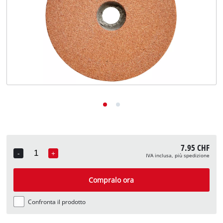
English
Deutsch
Français
7.95 CHF
-
+
IVA inclusa, più spedizione
Quantity
Compralo ora
Confronta il prodotto