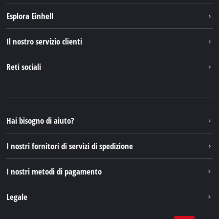
Esplora Einhell
Einhell nel mondo
Il nostro servizio clienti
Chi siamo
Contattare
Reti sociali
Einhell Germany AG
Pezzi di ricambio e istruzioni
Facebook
Domande e risposte
YouTube
Instagram
Hai bisogno di aiuto?
TikTok
I nostri fornitori di servizi di spedizione
Pinterest
I nostri metodi di pagamento
Legale
Condizioni generali di contratto