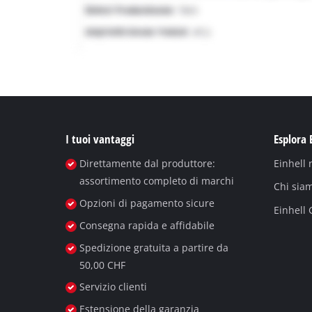
I tuoi vantaggi
Esplora 
Direttamente dal produttore:
Einhell
assortimento completo di marchi
Chi sia
Opzioni di pagamento sicure
Einhell
Consegna rapida e affidabile
Spedizione gratuita a partire da
50,00 CHF
Servizio clienti
Estensione della garanzia