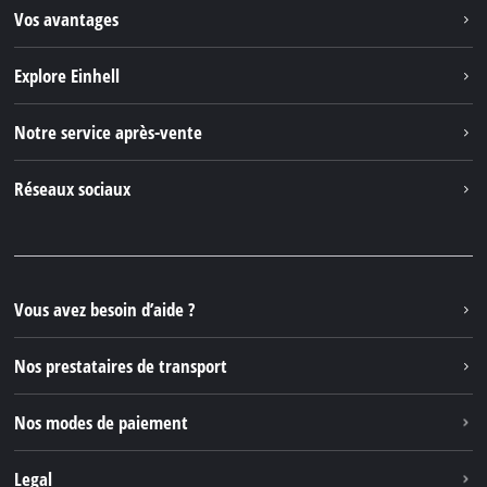
Vos avantages
Explore Einhell
Einhell dans le monde
Notre service après-vente
À propos de nous
Contacter
Réseaux sociaux
Einhell Germany AG
Pièces de rechange et instructions
Facebook
Questions et réponses
YouTube
Instagram
Vous avez besoin d’aide ?
TikTok
Nos prestataires de transport
Pinterest
Nos modes de paiement
Legal