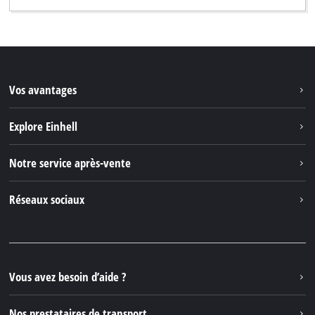
Vos avantages
Explore Einhell
Einhell dans le monde
Notre service après-vente
À propos de nous
Contacter
Réseaux sociaux
Einhell Germany AG
Pièces de rechange et instructions
Facebook
Questions et réponses
YouTube
Instagram
Vous avez besoin d’aide ?
TikTok
Nos prestataires de transport