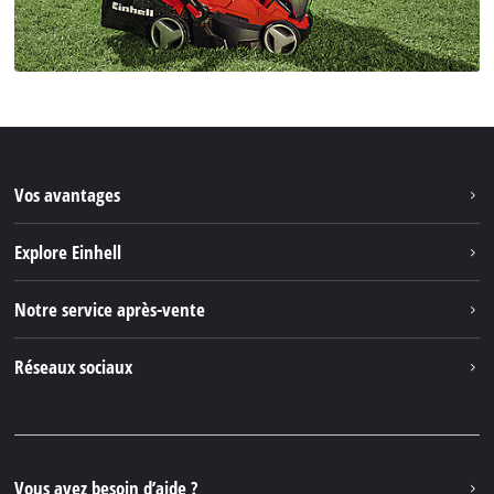
Vos avantages
Explore Einhell
Einhell dans le monde
Notre service après-vente
À propos de nous
Contacter
Réseaux sociaux
Einhell Germany AG
Pièces de rechange et instructions
Facebook
Questions et réponses
YouTube
Instagram
Vous avez besoin d’aide ?