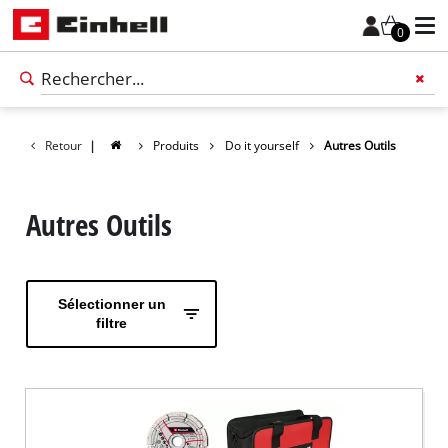
0
Retour
|
Produits
Do it yourself
Autres Outils
Autres Outils
Sélectionner un
filtre
Français
FR
Français