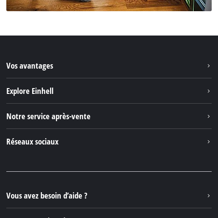
Vos avantages
Explore Einhell
Einhell dans le monde
Notre service après-vente
À propos de nous
Contacter
Réseaux sociaux
Einhell Germany AG
Pièces de rechange et instructions
Facebook
Questions et réponses
YouTube
Instagram
Vous avez besoin d’aide ?
TikTok