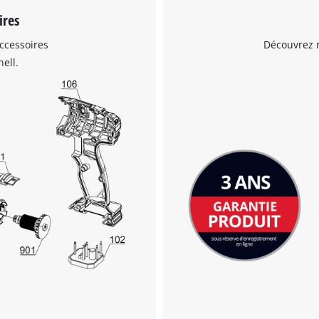
ires
ccessoires
Découvrez n
ell.