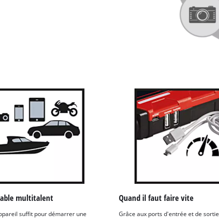
visitor. The website owner needs to setup
the site with their CMP to add this content
to the list of technologies used.
Powered by
Usercentrics Consent
Management Platform
able multitalent
Quand il faut faire vite
ppareil suffit pour démarrer une
Grâce aux ports d'entrée et de sortie