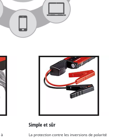
Simple et sûr
 à
La protection contre les inversions de polarité