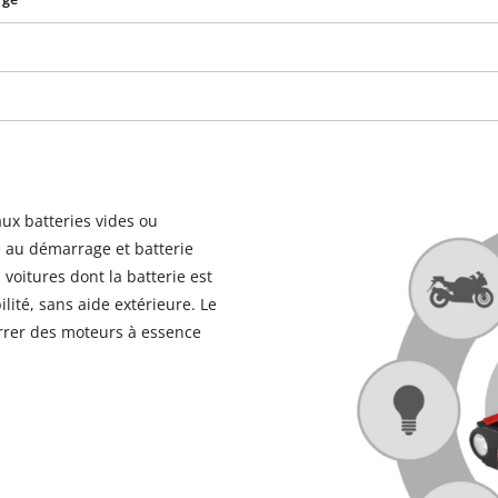
ux batteries vides ou
 au démarrage et batterie
 voitures dont la batterie est
lité, sans aide extérieure. Le
rrer des moteurs à essence
Nous avons besoin de ton accord pour
pouvoir charger Google Maps !
This content is not permitted to load due
to trackers that are not disclosed to the