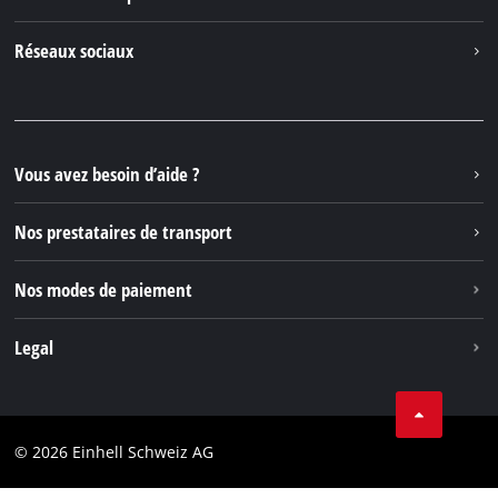
À propos de nous
Contacter
Réseaux sociaux
Einhell Germany AG
Pièces de rechange et instructions
Facebook
Questions et réponses
YouTube
Instagram
Vous avez besoin d’aide ?
TikTok
Nos prestataires de transport
Pinterest
Nos modes de paiement
Legal
Conditions Générales de Vente
Protection des données
© 2026 Einhell Schweiz AG
Marque