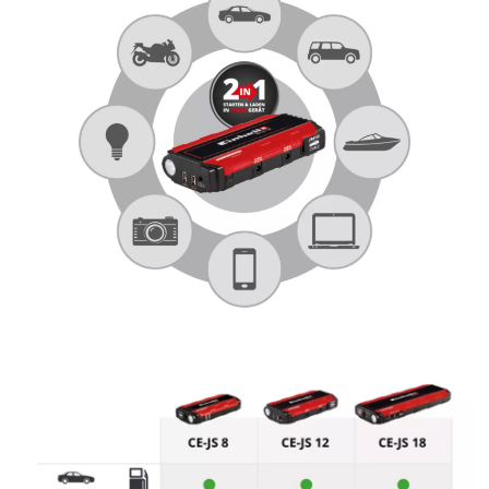
Nous avons besoin de ton accord pour
pouvoir charger Google Maps !
This content is not permitted to load due
to trackers that are not disclosed to the
visitor. The website owner needs to setup
the site with their CMP to add this content
to the list of technologies used.
Powered by
Usercentrics Consent
Management Platform