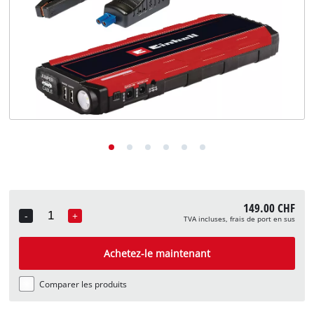
English
Deutsch
Italiano
149.00 CHF
-
+
TVA incluses, frais de port en sus
Quantity
Achetez-le maintenant
Comparer les produits