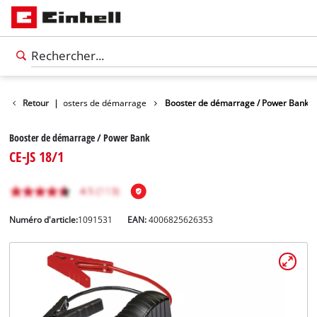
me auto
Retour
Boosters de démarrage
|
Booster de démarrage / Power Bank
Booster de démarrage / Power Bank
CE-JS 18/1
Numéro d'article:
1091531
EAN:
4006825626353
Français
FR
Français