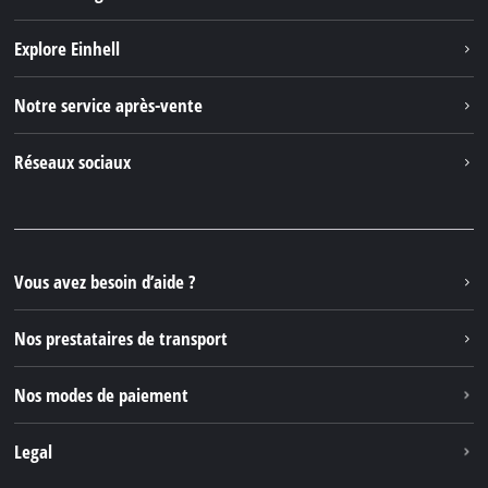
Explore Einhell
Einhell dans le monde
Notre service après-vente
À propos de nous
Contacter
Réseaux sociaux
Einhell Germany AG
Pièces de rechange et instructions
Facebook
Questions et réponses
YouTube
Instagram
Vous avez besoin d’aide ?
TikTok
Nos prestataires de transport
Pinterest
Nos modes de paiement
Legal