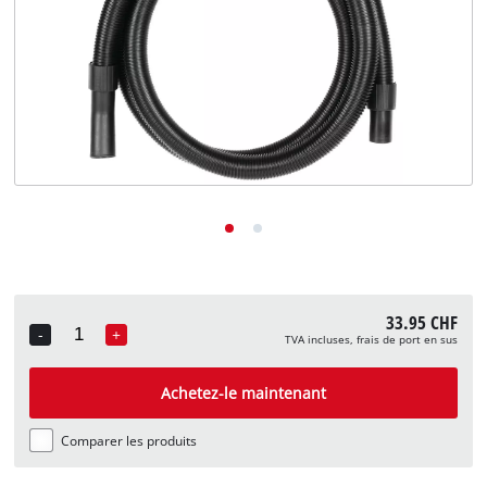
English
Deutsch
Italiano
33.95 CHF
-
+
TVA incluses, frais de port en sus
Quantity
Achetez-le maintenant
Comparer les produits