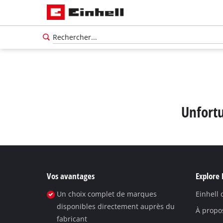
Unfortu
Vos avantages
Explore 
Un choix complet de marques
Einhell
Français
disponibles directement auprès du
FR
Français
À propo
fabricant