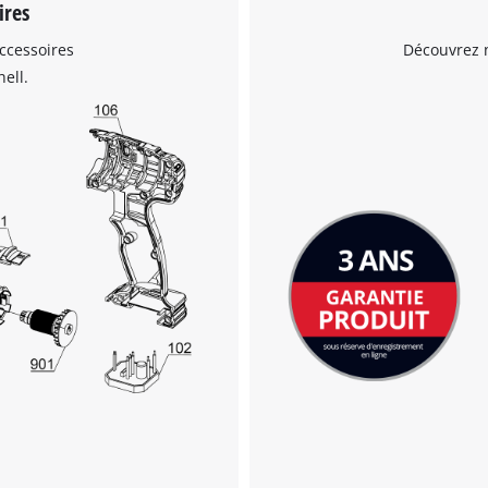
ires
visitor. The website owner needs to setup
the site with their CMP to add this content
ccessoires
Découvrez n
to the list of technologies used.
ell.
Powered by
Usercentrics Consent
Management Platform