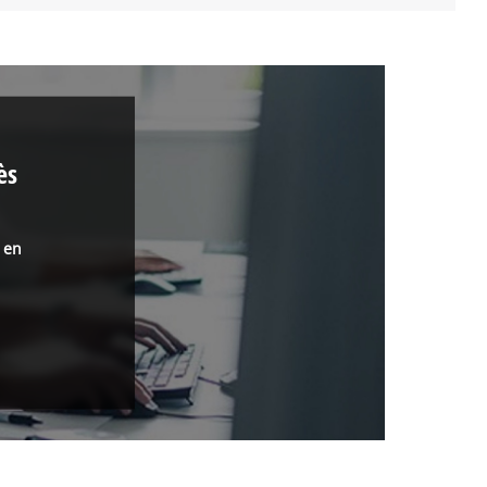
ès
s en