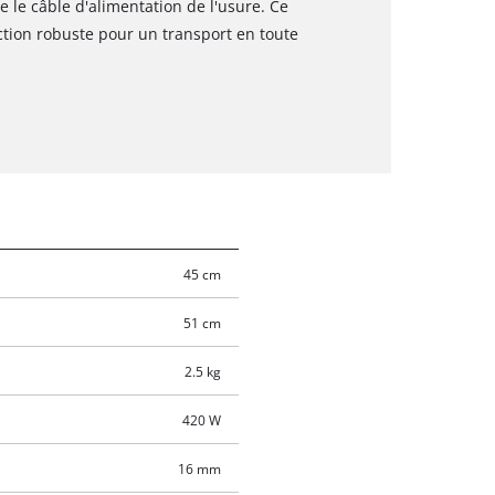
e le câble d'alimentation de l'usure. Ce
ection robuste pour un transport en toute
45 cm
51 cm
2.5 kg
420 W
16 mm