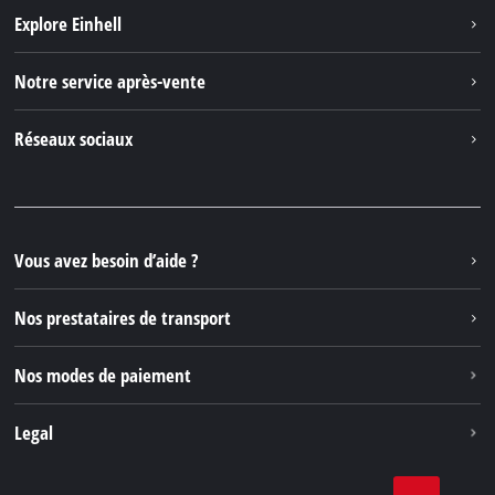
Explore Einhell
Einhell dans le monde
Notre service après-vente
À propos de nous
Contacter
Réseaux sociaux
Einhell Germany AG
Pièces de rechange et instructions
Facebook
Questions et réponses
YouTube
Instagram
Vous avez besoin d’aide ?
TikTok
Nos prestataires de transport
Pinterest
Nos modes de paiement
Legal
Conditions Générales de Vente