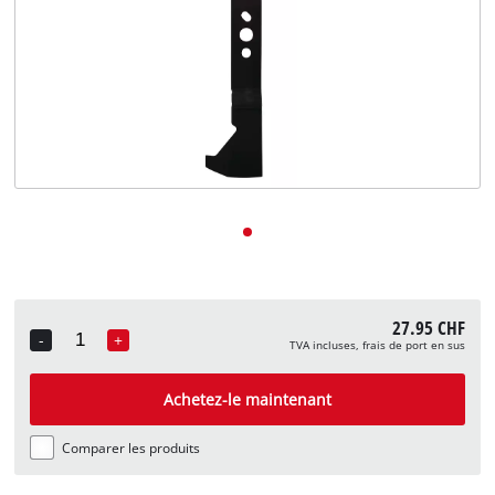
English
Deutsch
Italiano
27.95 CHF
-
+
TVA incluses, frais de port en sus
Quantity
Achetez-le maintenant
Comparer les produits