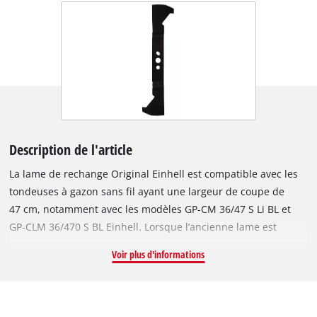
Description de l'article
La lame de rechange Original Einhell est compatible avec les
tondeuses à gazon sans fil ayant une largeur de coupe de
47 cm, notamment avec les modèles GP-CM 36/47 S Li BL et
GP-CLM 36/470 S BL Einhell. Lorsque l’ancienne lame est
émoussée ou endommagée, elle peut être remplacée
Voir plus d'informations
facilement par cette lame neuve. Avec cette lame neuve,
intacte et tranchante en acier robuste, la tondeuse à gazon
fonctionne de nouveau parfaitement pour une qualité de
coupe optimale. La longueur de la lame est de 47 cm.