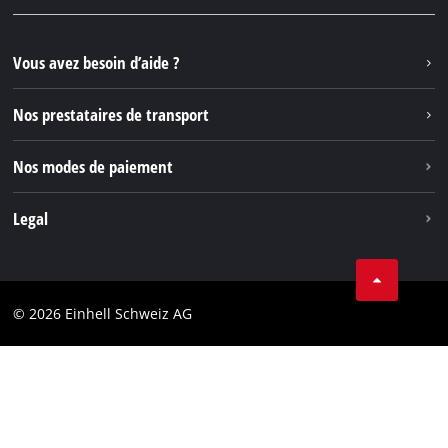
Questions et réponses
YouTube
Instagram
Vous avez besoin d’aide ?
TikTok
Nos prestataires de transport
Pinterest
Nos modes de paiement
Legal
Conditions Générales de Vente
Protection des données
© 2026 Einhell Schweiz AG
Marque
Conformité