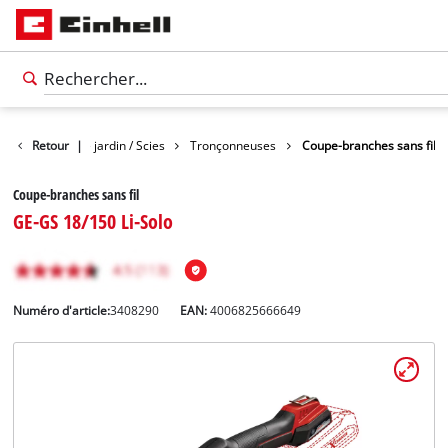
n
Cisailles de jardin / Scies
Retour
|
Tronçonneuses
Coupe-branches sans fil
Coupe-branches sans fil
GE-GS 18/150 Li-Solo
Numéro d'article:
3408290
EAN:
4006825666649
Français
FR
Français