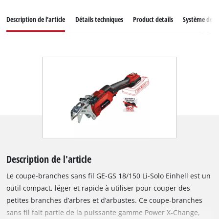
Description de l'article
Détails techniques
Product details
Système de ba
Description de l'article
Le coupe-branches sans fil GE-GS 18/150 Li-Solo Einhell est un
outil compact, léger et rapide à utiliser pour couper des
petites branches d’arbres et d’arbustes. Ce coupe-branches
sans fil fait partie de la puissante gamme Power X-Change,