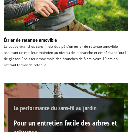
This content is not permitted to load due
to trackers that are not disclosed to the
visitor. The website owner needs to setup
the site with their CMP to add this content
to the list of technologies used.
Étrier de retenue amovible
Powered by
Usercentrics Consent
Le coupe-branches sans fil est équipé d’un étrier de retenue amovible
Management Platform
assurant un meilleur maintien au niveau de la branche et empêchant l’outil
de glisser. Épaisseur maximale des branches de 8 cm, voire 10 cm en
retirant l’étrier de retenue
La performance du sans-fil au jardin
Pour un entretien facile des arbres et