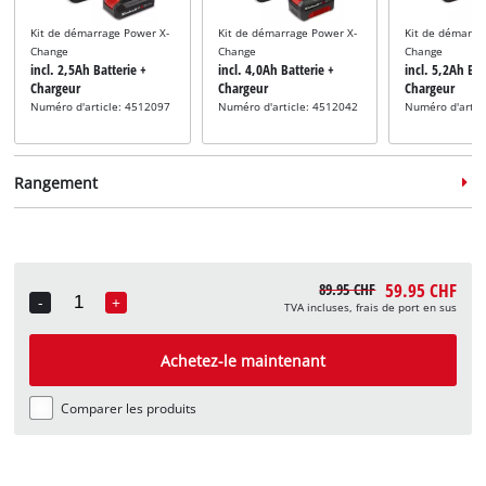
Kit de démarrage Power X-
Kit de démarrage Power X-
Kit de démarra
Change
Change
Change
incl. 2,5Ah Batterie +
incl. 4,0Ah Batterie +
incl. 5,2Ah Bat
Chargeur
Chargeur
Chargeur
Numéro d'article: 4512097
Numéro d'article: 4512042
Numéro d'artic
Rangement
59.95 CHF
89.95 CHF
-
+
TVA incluses, frais de port en sus
Quantity
Système de rangement
Système de rangement
Système de ra
incl. E-Case S
incl. E-Case M
incl. E-Case L
Achetez-le maintenant
Numéro d'article: 4540011
Numéro d'article: 4540021
Numéro d'artic
Comparer les produits