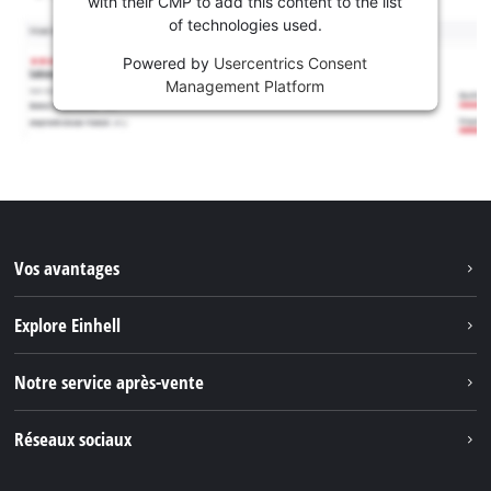
with their CMP to add this content to the list
of technologies used.
Powered by
Usercentrics Consent
Management Platform
Vos avantages
Explore Einhell
Einhell dans le monde
Notre service après-vente
À propos de nous
Contacter
Réseaux sociaux
Einhell Germany AG
Pièces de rechange et instructions
Facebook