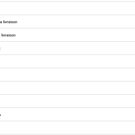
visitor. The website owner needs to setup
the site with their CMP to add this content
to the list of technologies used.
a livraison
Powered by
Usercentrics Consent
Management Platform
livraison
t
s