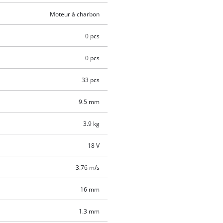
Moteur à charbon
0 pcs
0 pcs
33 pcs
9.5 mm
3.9 kg
18 V
3.76 m/s
16 mm
1.3 mm