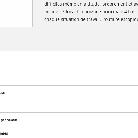
difficiles même en altitude, proprement et av
inclinée 7 fois et la poignée principale 4 foi
chaque situation de travail. L’outil télescopiq
use
Nous avons besoin de ton accord pour
pouvoir charger Google Maps !
onçonneuse
This content is not permitted to load due
haies
to trackers that are not disclosed to the