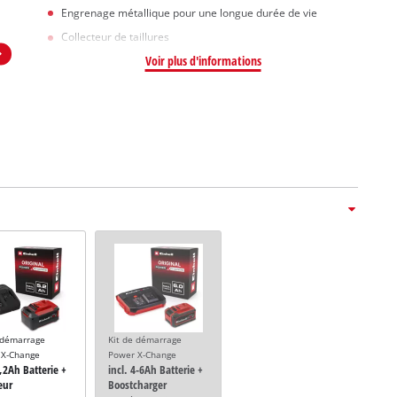
Engrenage métallique pour une longue durée de vie
Collecteur de taillures
Voir plus d'informations
 démarrage
Kit de démarrage
 X-Change
Power X-Change
5,2Ah Batterie +
incl. 4-6Ah Batterie +
eur
Boostcharger