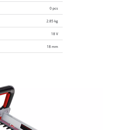
0 pcs
2.85 kg
18 V
18 mm