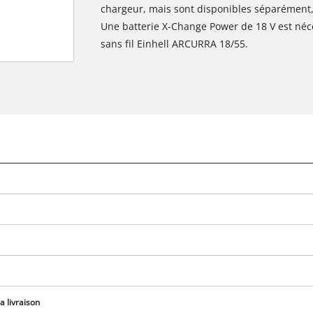
chargeur, mais sont disponibles séparément,
Une batterie X-Change Power de 18 V est néc
sans fil Einhell ARCURRA 18/55.
Nous avons besoin de ton accord pour
pouvoir charger Google Maps !
This content is not permitted to load due
a livraison
to trackers that are not disclosed to the