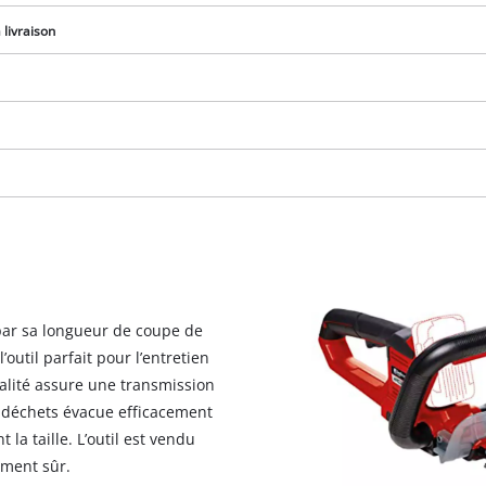
visitor. The website owner needs to setup
the site with their CMP to add this content
livraison
to the list of technologies used.
Powered by
Usercentrics Consent
Management Platform
 par sa longueur de coupe de
outil parfait pour l’entretien
alité assure une transmission
e déchets évacue efficacement
 la taille. L’outil est vendu
ement sûr.