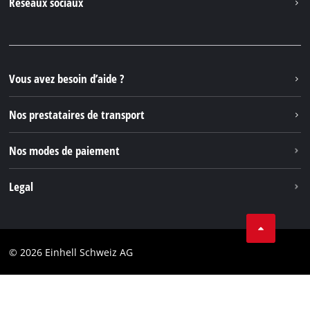
Réseaux sociaux
Einhell Germany AG
Pièces de rechange et instructions
Facebook
Questions et réponses
YouTube
Instagram
Vous avez besoin d’aide ?
TikTok
Nos prestataires de transport
Pinterest
Nos modes de paiement
Legal
Conditions Générales de Vente
Protection des données
© 2026 Einhell Schweiz AG
Marque
Conformité