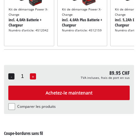
Kit de démarrage Power X-
Kit de démarrage Power X-
Kit de démarra
Change
Change
Change
incl. 4,0Ah Batterie +
incl. 4,0Ah Plus Batterie +
incl. 5,2Ah Bat
Chargeur
Chargeur
Chargeur
Numéro d'article: 4512042
Numéro d'article: 4512159
Numéro d'artic
89.95 CHF
-
+
TVA incluses, frais de port en sus
Quantity
Achetez-le maintenant
Comparer les produits
Coupe-bordures sans fil