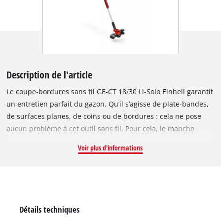
Description de l'article
Le coupe-bordures sans fil GE-CT 18/30 Li-Solo Einhell garantit
un entretien parfait du gazon. Qu’il s’agisse de plate-bandes,
de surfaces planes, de coins ou de bordures : cela ne pose
aucun problème à cet outil sans fil. Pour cela, le manche
télescopique, qui s’adapte rapidement et facilement, est une
Voir plus d'informations
aide précieuse. La poignée auxiliaire réglable assure une
manipulation agréable, et la surface Softgrip un confort
parfait. Le bloc moteur pivote à 90° pour des coupes à la
verticale, la roue de guidage intégrée assurant une coupe
précise des bordures. Il s’incline en outre sur 3 positions pour
Détails techniques
une utilisation flexible sous les buissons ou autres obstacles.