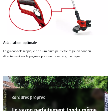
Nous avons besoin de ton accord pour
Adaptation optimale
pouvoir charger Google Maps !
Le guidon télescopique en aluminium peut être réglé en continu
directement sur la poignée pour un travail ergonomique.
This content is not permitted to load due
to trackers that are not disclosed to the
visitor. The website owner needs to setup
the site with their CMP to add this content
to the list of technologies used.
Powered by
Usercentrics Consent
Management Platform
Bordures propres
Un gazon parfaitement tondu même