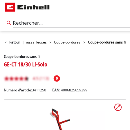
rdures et Débroussailleuses
Retour
|
Coupe-bordures
Coupe-bordures sans fil
Coupe-bordures sans fil
GE-CT 18/30 Li-Solo
Numéro d'article:
3411250
EAN:
4006825659399
Français
FR
Français