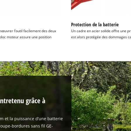
Protection de la batterie
nœuvrer l’outil facilement des deux
Un cadre en acier solide offre une p
bloc moteur assure une position
est alors protégée des dommages caus
ntretenu grâce à
m et la puissance d’une batterie
coupe-bordures sans fil GE-