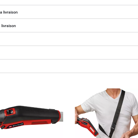
visitor. The website owner needs to setup
the site with their CMP to add this content
a livraison
to the list of technologies used.
Powered by
Usercentrics Consent
livraison
Management Platform