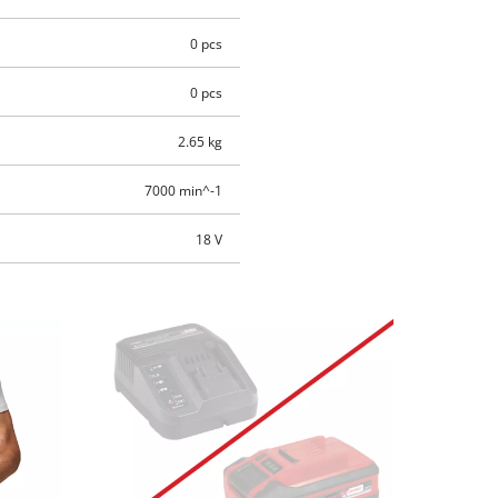
0 pcs
0 pcs
2.65 kg
7000 min^-1
18 V