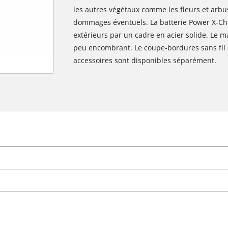
les autres végétaux comme les fleurs et arbu
dommages éventuels. La batterie Power X-Ch
extérieurs par un cadre en acier solide. L
peu encombrant. Le coupe-bordures sans fil 
accessoires sont disponibles séparément.
Nous avons besoin de ton accord pour
pouvoir charger Google Maps !
This content is not permitted to load due
to trackers that are not disclosed to the