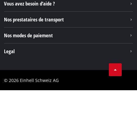
Instagram
Vous avez besoin d’aide ?
TikTok
Nos prestataires de transport
Pinterest
Nos modes de paiement
Legal
Conditions Générales de Vente
Protection des données
© 2026 Einhell Schweiz AG
Marque
Conformité