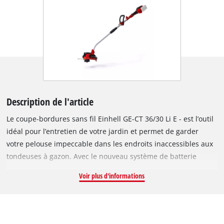
Description de l'article
Le coupe-bordures sans fil Einhell GE-CT 36/30 Li E - est l’outil
idéal pour l’entretien de votre jardin et permet de garder
votre pelouse impeccable dans les endroits inaccessibles aux
tondeuses à gazon. Avec le nouveau système de batterie
Power X-Change d’Einhell, Le coupe-bordures sans fil
Voir plus d'informations
fonctionne avec 2 batteries de 18 V pour les longues sessions
de travail sans fil. Le puissant coupe-bordures sans fil vous
donnera de très bons résultats grâce à son variateur
électronique de vitesse. Le long manche télescopique en