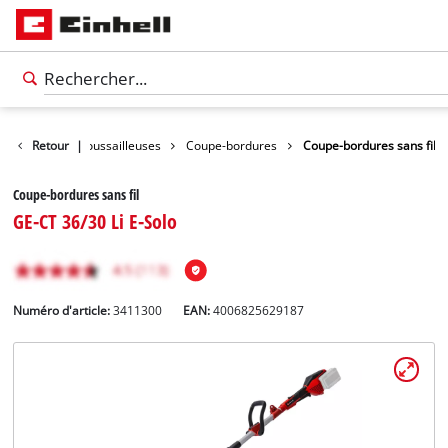
rdures et Débroussailleuses
Retour
|
Coupe-bordures
Coupe-bordures sans fil
Coupe-bordures sans fil
GE-CT 36/30 Li E-Solo
Numéro d'article:
3411300
EAN:
4006825629187
Français
FR
Français