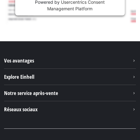
Powered by
Usercentrics Consent
Management Platform
Vos avantages
Explore Einhell
Einhell dans le monde
Notre service après-vente
À propos de nous
Contacter
Réseaux sociaux
Einhell Germany AG
Pièces de rechange et instructions
Facebook
Questions et réponses
YouTube