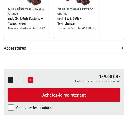
Kit de démarrage Power X-
Kit de démarrage Power X-
Change
Change
incl. 2x 4,0Ah Batterie +
incl. 2 x 3,0 Ah +
Twincharger
Twincharger
Numéro d'article: 4512112
Numéro d'article: 4512083
Accessoires
139.00 CHF
-
+
TVA incluses, frais de port en sus
Quantity
Accessoire pour coupe-
bordures
Achetez-le maintenant
incl. bobine de rechange
Numéro d'article: 3405096
Comparer les produits