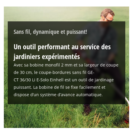
Sans fil, dynamique et puissant!
Un outil performant au service des
jardiniers expérimentés
Nous avons besoin de ton accord pour
Avec sa bobine monofil 2 mm et sa largeur de coupe
pouvoir charger Google Maps !
de 30 cm, le coupe-bordures sans fil GE-
This content is not permitted to load due
CT 36/30 Li E-Solo Einhell est un outil de jardinage
to trackers that are not disclosed to the
puissant. La bobine de fil se fixe facilement et
visitor. The website owner needs to setup
dispose d’un système d’avance automatique.
the site with their CMP to add this content
to the list of technologies used.
Powered by
Usercentrics Consent
Management Platform