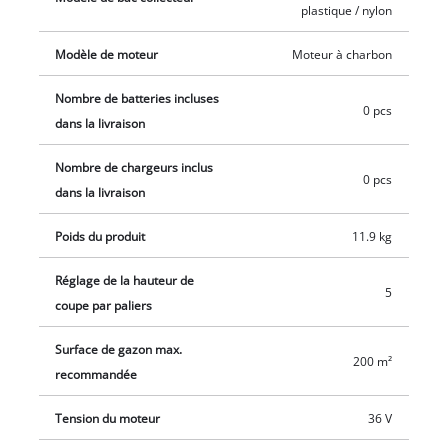
bande de roulement préservent le gazon. La tondeuse à gazon
plastique / nylon
sans fil fonctionne avec 2 batteries 18 V Power X-Change. Les
Modèle de moteur
Moteur à charbon
batteries et le chargeur sont disponibles séparément,
notamment dans le Starter Kit, très pratique.
Nombre de batteries incluses
0 pcs
dans la livraison
Nombre de chargeurs inclus
0 pcs
dans la livraison
Poids du produit
11.9 kg
Réglage de la hauteur de
5
coupe par paliers
Surface de gazon max.
200 m²
recommandée
Tension du moteur
36 V