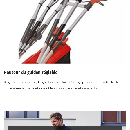
Nous avons besoin de ton accord pour
pouvoir charger Google Maps !
This content is not permitted to load due
to trackers that are not disclosed to the
visitor. The website owner needs to setup
the site with their CMP to add this content
to the list of technologies used.
Powered by
Usercentrics Consent
Management Platform
Hauteur du guidon réglable
Réglable en hauteur, le guidon à surfaces Softgrip s’adapte à la taille de
l’utilisateur et permet une utilisation agréable et sans effort.