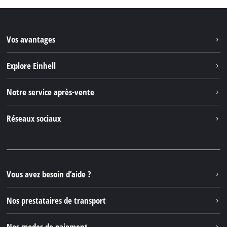
Vos avantages
Explore Einhell
Einhell dans le monde
Notre service après-vente
À propos de nous
Contacter
Réseaux sociaux
Einhell Germany AG
Pièces de rechange et instructions
Facebook
Questions et réponses
YouTube
Instagram
Vous avez besoin d’aide ?
TikTok
Nos prestataires de transport
Pinterest
Nos modes de paiement