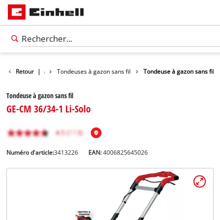
ndeuses à gazon
Retour
|
Tondeuses à gazon sans fil
Tondeuse à gazon sans fil
Tondeuse à gazon sans fil
GE-CM 36/34-1 Li-Solo
Numéro d'article:
3413226
EAN:
4006825645026
Français
FR
Français