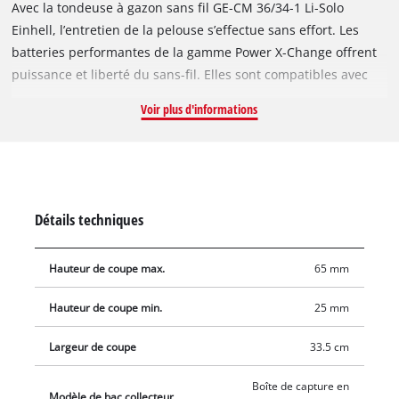
Avec la tondeuse à gazon sans fil GE-CM 36/34-1 Li-Solo
Einhell, l’entretien de la pelouse s’effectue sans effort. Les
batteries performantes de la gamme Power X-Change offrent
puissance et liberté du sans-fil. Elles sont compatibles avec
tous les appareils appartenant à la gamme Power X-Change
Voir plus d'informations
Einhell. Entraînée par deux puissantes batteries lithium-ion,
la tondeuse assure un entretien parfait des espaces verts
domestiques. Grâce au système de réglage centralisé de la
hauteur de coupe à 5 positions (25-65 mm) et à la largeur de
coupe de 33,5 cm, la tonte du gazon s’adapte à tous vos
Détails techniques
souhaits. La zone de préhension de forme ergonomique
permet une utilisation sans effort. Le guidon réglable en
Hauteur de coupe max.
65 mm
hauteur s’adapte à la taille de l’utilisateur. Avec son guidon
léger en aluminium, la tondeuse à gazon sans fil reste stable.
Hauteur de coupe min.
25 mm
La poignée intégrée facilite le transport. Le guidon repliable
permet également un rangement peu encombrant de la
Largeur de coupe
33.5 cm
tondeuse. D’une capacité de 30 L, le bac collecteur est doté
d’un indicateur du niveau de remplissage. Les roues à large
Boîte de capture en
Modèle de bac collecteur