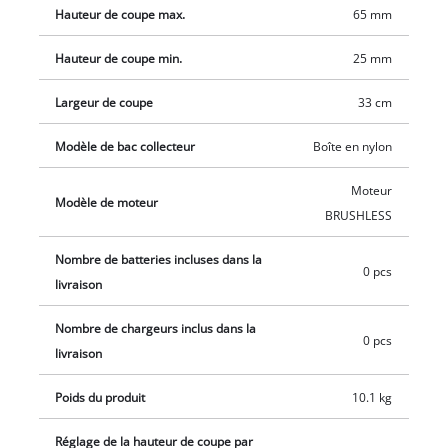
Hauteur de coupe max.
65 mm
est équipée d’un carter plastique haute qualité résistant aux
chocs et d’un guidon repliable pour un encombrement réduit
Hauteur de coupe min.
25 mm
lors du rangement. La tondeuse se déplace facilement grâce à
la poignée de transport intégrée. La tondeuse sans fil
Largeur de coupe
33 cm
fonctionne avec une batterie 18 V de la gamme flexible Power
X-Change. La batterie et le chargeur sont disponibles
Modèle de bac collecteur
Boîte en nylon
séparément, notamment dans le Starter Kit, très pratique.
Moteur
Modèle de moteur
BRUSHLESS
Nombre de batteries incluses dans la
0 pcs
livraison
Nombre de chargeurs inclus dans la
0 pcs
livraison
Poids du produit
10.1 kg
Réglage de la hauteur de coupe par