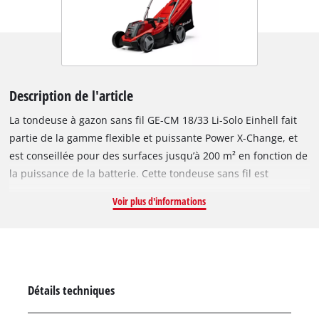
Description de l'article
La tondeuse à gazon sans fil GE-CM 18/33 Li-Solo Einhell fait
partie de la gamme flexible et puissante Power X-Change, et
est conseillée pour des surfaces jusqu’à 200 m² en fonction de
la puissance de la batterie. Cette tondeuse sans fil est
entraînée par un moteur électrique sans charbon Brushless
Voir plus d'informations
Einhell avec une durée de vie et de fonctionnement plus
longue que les moteurs à charbon traditionnels. De type «
buggy », l’outil est équipé de grandes roues qui préservent le
gazon, et dispose d’un système de réglage centralisé de la
hauteur de coupe sur 5 niveaux, d’un guidon réglable à 3
Détails techniques
hauteurs qui se manœuvre facilement, et d’un bac de bonne
taille avec indicateur du niveau de remplissage. La tondeuse