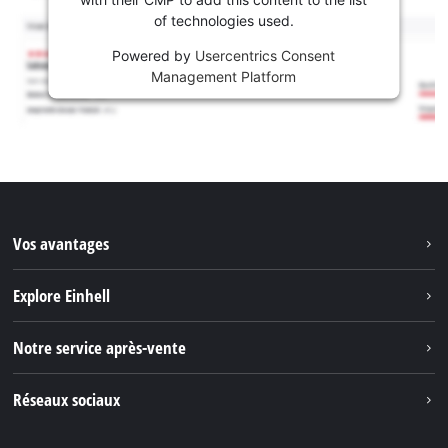
of technologies used.
Powered by
Usercentrics Consent
Management Platform
Vos avantages
Explore Einhell
Einhell dans le monde
Notre service après-vente
À propos de nous
Contacter
Réseaux sociaux
Einhell Germany AG
Pièces de rechange et instructions
Facebook