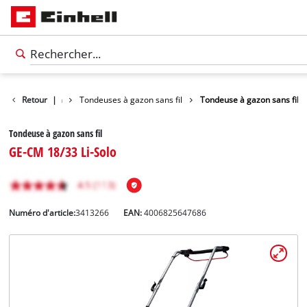
ndeuses à gazon
Retour
|
Tondeuses à gazon sans fil
Tondeuse à gazon sans fil
Tondeuse à gazon sans fil
GE-CM 18/33 Li-Solo
Numéro d'article:
3413266
EAN:
4006825647686
Français
FR
Français