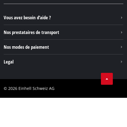
Questions et réponses
YouTube
Instagram
Vous avez besoin d’aide ?
TikTok
Nos prestataires de transport
Pinterest
Nos modes de paiement
Legal
Conditions Générales de Vente
Protection des données
© 2026 Einhell Schweiz AG
Marque
Conformité