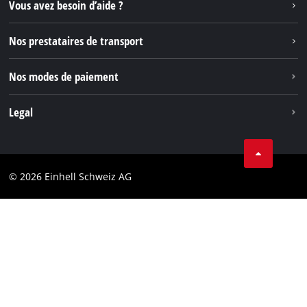
Instagram
Vous avez besoin d’aide ?
TikTok
Nos prestataires de transport
Pinterest
Nos modes de paiement
Legal
Conditions Générales de Vente
Protection des données
© 2026 Einhell Schweiz AG
Marque
Conformité