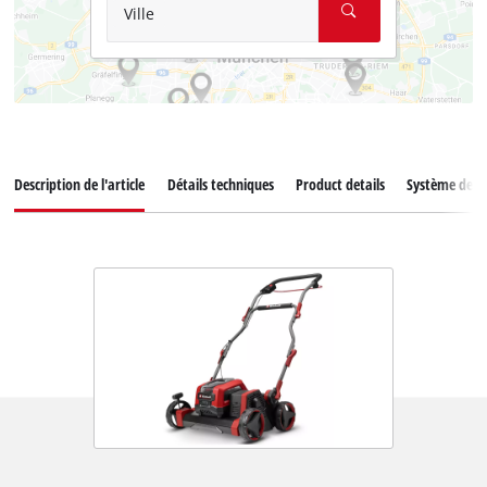
Ville
Description de l'article
Détails techniques
Product details
Système de ba