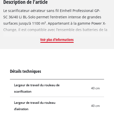
Description de l'article
Le scarificateur-aérateur sans fil Einhell Professional GP-
SC 36/40 Li BL-Solo permet l’entretien intense de grandes
surfaces jusqu’à 1100 m². Appartenant à la gamme Power X-
Change, il est compatible avec l’ensemble des batteries de la
gamme et offre une liberté sans fil. L’appareil est entraîné par
Voir plus d'informations
un moteur sans charbon Einhell. Ce moteur sans charbon
offre davantage de puissance et une durée de
fonctionnement plus longue que les moteurs à charbon
classiques. Le moteur sans charbon est garanti 10 ans après
son enregistrement en ligne. La technologie double Twin-pack
Détails techniques
propose quatre emplacements pour batteries : deux batteries
alimentent simultanément l’appareil et deux autres se
Largeur de travail du rouleau de
tiennent à disposition pour prolonger l’autonomie. L’indicateur
40 cm
scarification
LED du niveau de charge de la batterie sur le guidon précise à
tout moment l’état de la batterie. La largeur de travail de
Largeur de travail du rouleau
40 cm et le rouleau sur roulement à billes à 18 lames robustes
40 cm
d’aération
en acier inoxydable permettent un entretien efficace de