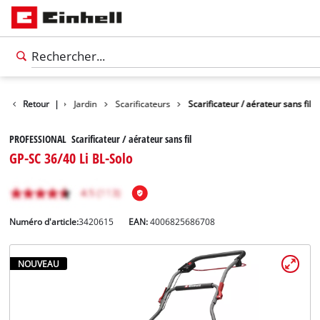
Retour
Produits
|
Jardin
Scarificateurs
Scarificateur / aérateur sans fil
PROFESSIONAL Scarificateur / aérateur sans fil
GP-SC 36/40 Li BL-Solo
Numéro d'article:
3420615
EAN:
4006825686708
NOUVEAU
Français
FR
Français