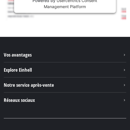
Powered by
Usercentrics Consent
Management Platform
Vos avantages
Explore Einhell
Einhell dans le monde
Notre service après-vente
À propos de nous
Contacter
Réseaux sociaux
Einhell Germany AG
Pièces de rechange et instructions
Facebook
Questions et réponses
YouTube