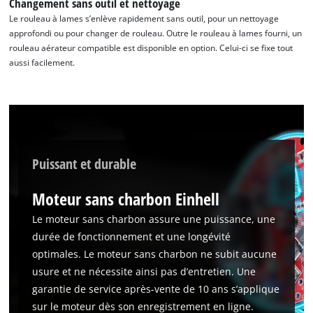
Changement sans outil et nettoyage
Nous avons besoin de ton accord pour
Le rouleau à lames s’enlève rapidement sans outil, pour un nettoyage
pouvoir charger Google Maps !
approfondi ou pour changer de rouleau. Outre le rouleau à lames fourni, un
rouleau aérateur compatible est disponible en option. Celui-ci se fixe tout
This content is not permitted to load due
aussi facilement.
to trackers that are not disclosed to the
visitor. The website owner needs to setup
the site with their CMP to add this content
to the list of technologies used.
Powered by
Usercentrics Consent
Management Platform
Puissant et durable
Moteur sans charbon Einhell
Le moteur sans charbon assure une puissance, une
durée de fonctionnement et une longévité
optimales. Le moteur sans charbon ne subit aucune
usure et ne nécessite ainsi pas d’entretien. Une
garantie de service après-vente de 10 ans s’applique
sur le moteur dès son enregistrement en ligne.