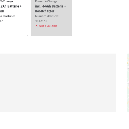
 X-Change
Power X-Change
5,2Ah Batterie +
incl. 4-6Ah Batterie +
eur
Boostcharger
 d'article:
Numéro d'article:
47
4512143
Not available