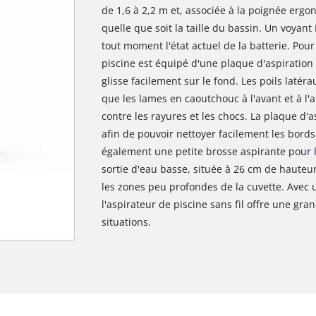
de 1,6 à 2,2 m et, associée à la poignée ergo
quelle que soit la taille du bassin. Un voyant 
tout moment l'état actuel de la batterie. Pour
piscine est équipé d'une plaque d'aspiration 
glisse facilement sur le fond. Les poils latér
que les lames en caoutchouc à l'avant et à l'a
contre les rayures et les chocs. La plaque d'a
afin de pouvoir nettoyer facilement les bords
également une petite brosse aspirante pour le
sortie d'eau basse, située à 26 cm de hauteu
les zones peu profondes de la cuvette. Avec u
l'aspirateur de piscine sans fil offre une gr
situations.
Nous avons besoin de ton accord pour
pouvoir charger Google Maps !
This content is not permitted to load due
to trackers that are not disclosed to the