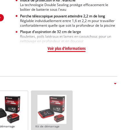
Indice de protection IPX8 : étanche
La technologie Double Sealing protège efficacement le
boîtier de batterie sous l'eau
Perche télescopique pouvant atteindre 2,2 m de long
Réglable individuellement entre 1,6 et 2,2 m pour travailler
confortablement quelle que soit la profondeur de la piscine
Plaque d'aspiration de 32 cm de large
Roulettes, poils latéraux et lames en caoutchouc pour un
nettoyage en profondeur et en douceur
Voir plus d'informations
 démarrage
Kit de démarrage