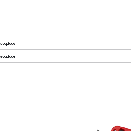
visitor. The website owner needs to setup
the site with their CMP to add this content
to the list of technologies used.
Powered by
Usercentrics Consent
Management Platform
lescopique
lescopique