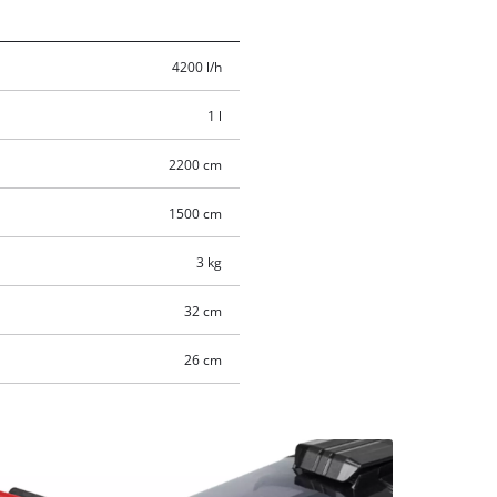
4200 l/h
1 l
2200 cm
1500 cm
3 kg
32 cm
26 cm