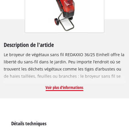
Description de l'article
Le broyeur de végétaux sans fil REDAXXO 36/25 Einhell offre la
liberté du sans-fil dans le jardin. Peu importe l’endroit où se
trouvent les déchets végétaux comme les tiges d’arbustes ou
de haies taillées, feuilles ou branches : le broyeur sans fil se
déplace pour les broyer directement sur place, sans aucune
Voir plus d'informations
alimentation électrique. Le broyeur de végétaux sans fil fait
partie de la gamme Power X-Change Einhell et peut être
combiné avec tous les chargeurs et batteries de cette même
gamme. La technologie Twin-Pack 36 V associe la puissance de
deux batteries 18 V pour une puissance maximale. Pour une
Détails techniques
performance optimale, il est recommandé d’utiliser des