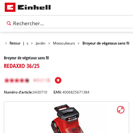
Retour
Produits
|
Jardin
Motoculteurs
Broyeur de végetaux sans fil
Broyeur de végetaux sans fil
REDAXXO 36/25
Numéro d'article:
3430710
EAN:
4006825671384
Français
FR
Français