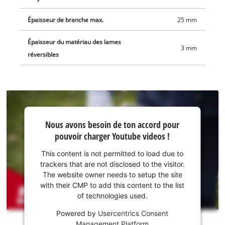
possible d’éliminer facilement les bourrages pour que les trois
Épaisseur de branche max.
25 mm
lames réversibles en acier spécial puissent à nouveau broyer
efficacement. Le disjoncteur protège le moteur contre les
Épaisseur du matériau des lames
surcharges et garantit la sécurité pendant le fonctionnement
3 mm
réversibles
de l’appareil. Le broyeur de végétaux sans fil REDAXXO 36/25
est vendu sans batterie ni chargeur. Ces accessoires sont
disponibles séparément.
Nous
Nous avons besoin de ton accord pour
avons
pouvoir charger Youtube videos !
besoin
de ton
This content is not permitted to load due to
accord
trackers that are not disclosed to the visitor.
pour
The website owner needs to setup the site
pouvoir
with their CMP to add this content to the list
of technologies used.
charger
Youtube
Powered by
Usercentrics Consent
!
Management Platform