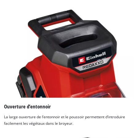
to
setup
the
site
with
their
CMP
to
add
this
content
to
the
list
of
technologies
Ouverture d’entonnoir
used.
La large ouverture de l’entonnoir et le poussoir permettent d’introduire
Powered
facilement les végétaux dans le broyeur.
by
Usercentrics