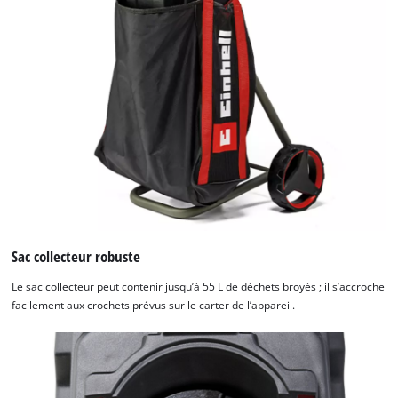
Nous avons besoin de ton accord pour
pouvoir charger Google Maps !
This content is not permitted to load due
to trackers that are not disclosed to the
Sac collecteur robuste
visitor. The website owner needs to setup
the site with their CMP to add this content
Le sac collecteur peut contenir jusqu’à 55 L de déchets broyés ; il s’accroche
to the list of technologies used.
facilement aux crochets prévus sur le carter de l’appareil.
Powered by
Usercentrics Consent
Management Platform