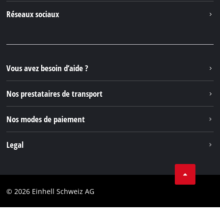
Contacter
Réseaux sociaux
Einhell Germany AG
Pièces de rechange et instructions
Facebook
Questions et réponses
YouTube
Instagram
Vous avez besoin d’aide ?
TikTok
Nos prestataires de transport
Pinterest
Nos modes de paiement
Legal
Conditions Générales de Vente
Protection des données
© 2026 Einhell Schweiz AG
Marque
Conformité