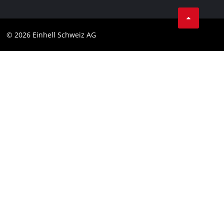
Conditions Générales de Vente
Protection des données
© 2026 Einhell Schweiz AG
Marque
Conformité