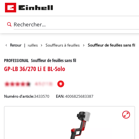
Aspirateurs de feuilles
Retour
|
Souffleurs à feuilles
Souffleur de feuilles sans fil
PROFESSIONAL Souffleur de feuilles sans fil
GP-LB 36/270 Li E BL-Solo
Numéro d'article:
3433570
EAN:
4006825683387
Français
FR
Français