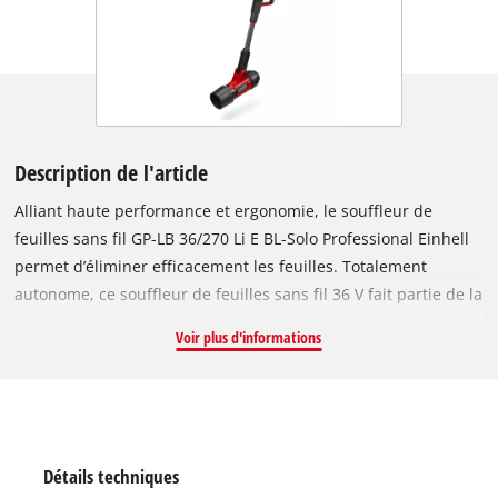
Description de l'article
Alliant haute performance et ergonomie, le souffleur de
feuilles sans fil GP-LB 36/270 Li E BL-Solo Professional Einhell
permet d’éliminer efficacement les feuilles. Totalement
autonome, ce souffleur de feuilles sans fil 36 V fait partie de la
puissante gamme Power X-Change Einhell, dans laquelle les
Voir plus d'informations
batteries, chargeurs et appareils se combinent en toute
flexibilité. Avec une vitesse d’air allant jusqu’à 270 km/h et un
débit de soufflage de 1 100 m³/h, il vient facilement à bout
des feuilles humides, des salissures et même des petits fruits
et noix. L’appareil est entraîné par un moteur sans charbon
Détails techniques
Einhell. Ce moteur sans charbon offre davantage de