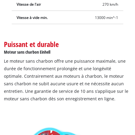
Vitesse de l'air
270 km/h
très pratique renforçant encore le confort. Cela rend
également les utilisations prolongées confortables et sans
Vitesse à vide min.
13000 min^-1
fatigue. Le souffleur de feuilles sans fil est vendu sans
batterie ni chargeur. Ces accessoires sont disponibles
séparément, notamment dans le Starter Kit très pratique.
Puissant et durable
Moteur sans charbon Einhell
Le moteur sans charbon offre une puissance maximale, une
durée de fonctionnement prolongée et une longévité
optimale. Contrairement aux moteurs à charbon, le moteur
sans charbon ne subit aucune usure et ne nécessite aucun
entretien. Une garantie de service de 10 ans s’applique sur le
moteur sans charbon dès son enregistrement en ligne.