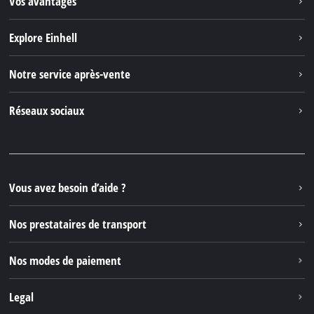
Vos avantages
Explore Einhell
Einhell dans le monde
Notre service après-vente
À propos de nous
Contacter
Réseaux sociaux
Einhell Germany AG
Pièces de rechange et instructions
Facebook
Questions et réponses
YouTube
Instagram
Vous avez besoin d’aide ?
TikTok
Nos prestataires de transport
Pinterest
Nos modes de paiement
Legal