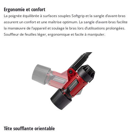
Ergonomie et confort
La poignée équilibrée à surfaces souples Softgrip et la sangle d’avant-bras
assurent un confort et une maîtrise optimum. La sangle d’avant-bras facilite
la manœuvre de l’appareil et soulage le bras lors d’utilisations prolongées.
Souffleur de feuilles léger, ergonomique et facile à manipuler.
Nous avons besoin de ton accord pour
pouvoir charger Google Maps !
This content is not permitted to load due
to trackers that are not disclosed to the
visitor. The website owner needs to setup
the site with their CMP to add this content
to the list of technologies used.
Powered by
Usercentrics Consent
Management Platform
Tête soufflante orientable