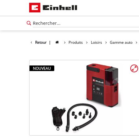
Retour
|
Produits
Loisirs
Gamme auto
NOUVEAU
Français
FR
Français