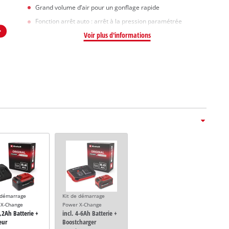
Grand volume d’air pour un gonflage rapide
Fonction arrêt auto : arrêt à la pression paramétrée
Voir plus d'informations
 démarrage
Kit de démarrage
 X-Change
Power X-Change
5,2Ah Batterie +
incl. 4-6Ah Batterie +
eur
Boostcharger