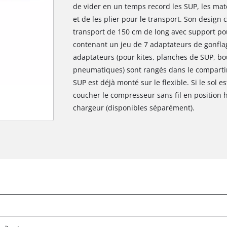
de vider en un temps record les SUP, les mat
et de les plier pour le transport. Son design
transport de 150 cm de long avec support p
contenant un jeu de 7 adaptateurs de gonflag
adaptateurs (pour kites, planches de SUP, bo
pneumatiques) sont rangés dans le compart
SUP est déjà monté sur le flexible. Si le sol es
coucher le compresseur sans fil en position ho
chargeur (disponibles séparément).
Nous avons besoin de ton accord pour
pouvoir charger Google Maps !
This content is not permitted to load due
to trackers that are not disclosed to the