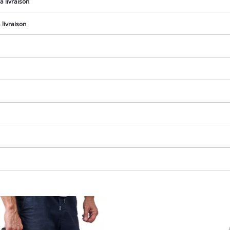
a livraison
visitor. The website owner needs to setup
the site with their CMP to add this content
livraison
to the list of technologies used.
Powered by
Usercentrics Consent
Management Platform