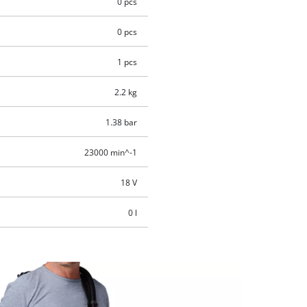
0 pcs
0 pcs
1 pcs
2.2 kg
1.38 bar
23000 min^-1
18 V
0 l