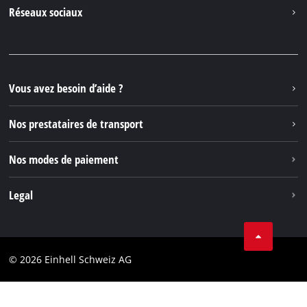
Contacter
Réseaux sociaux
Einhell Germany AG
Pièces de rechange et instructions
Facebook
Questions et réponses
YouTube
Instagram
Vous avez besoin d’aide ?
TikTok
Nos prestataires de transport
Pinterest
Nos modes de paiement
Legal
Conditions Générales de Vente
Protection des données
© 2026 Einhell Schweiz AG
Marque
Conformité