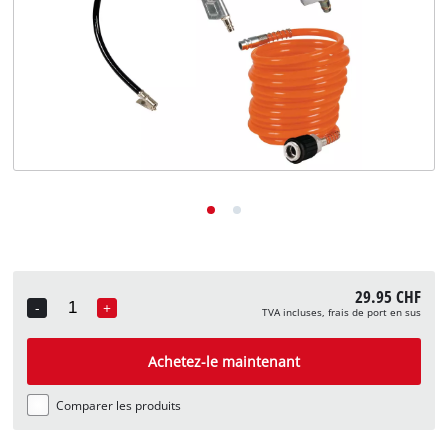
English
Deutsch
Italiano
29.95 CHF
-
+
TVA incluses, frais de port en sus
Quantity
Achetez-le maintenant
Comparer les produits