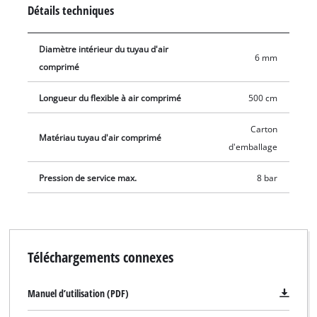
or inflating tires, the tire inflator is always ready to hand and
Détails techniques
connected in an instant. It provides the user with an extensive
work area thanks to the five meter compressed air hose,
Diamètre intérieur du tuyau d'air
which has an inner diameter of 6 millimeters. Also included is
6 mm
comprimé
a quick-release coupling for changing the tools quickly.
Longueur du flexible à air comprimé
500 cm
Carton
Matériau tuyau d'air comprimé
d'emballage
Pression de service max.
8 bar
Téléchargements connexes
Manuel d’utilisation (PDF)