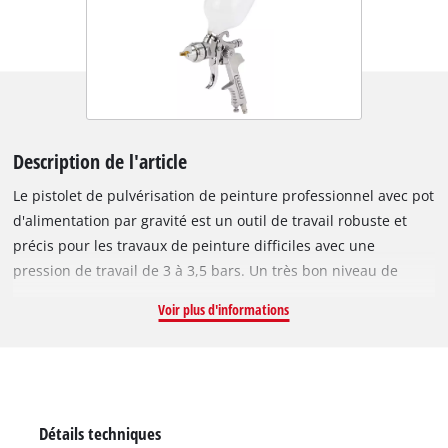
Description de l'article
Le pistolet de pulvérisation de peinture professionnel avec pot
d'alimentation par gravité est un outil de travail robuste et
précis pour les travaux de peinture difficiles avec une
pression de travail de 3 à 3,5 bars. Un très bon niveau de
qualité de peinture est atteint grâce à sa finition solide et à un
Voir plus d'informations
traitement précis et propre. Ce pistolet de pulvérisation de
peinture professionnel possède un régulateur de jet pointu /
large qui permet d'ajuster exactement le modèle de
pulvérisation pour chaque tâche. Pour prendre le plus grand
compte possible de la situation de travail, il existe une buse
Détails techniques
rotative pour un alignement réglable en continu du jet large