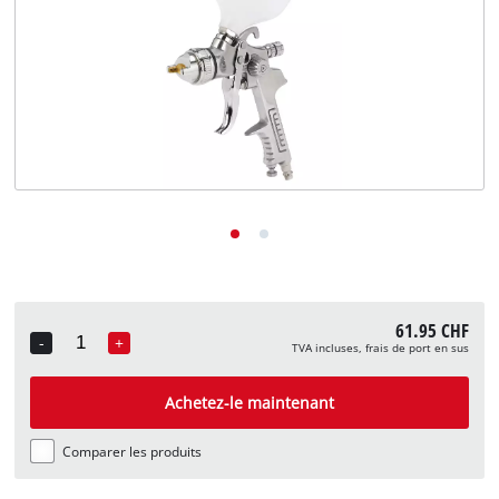
English
Deutsch
Italiano
61.95 CHF
-
+
TVA incluses, frais de port en sus
Quantity
Achetez-le maintenant
Comparer les produits