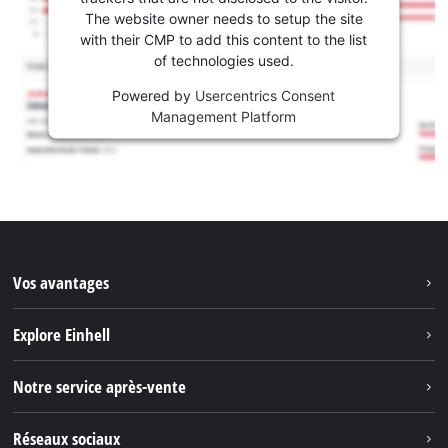
The website owner needs to setup the site
with their CMP to add this content to the list
of technologies used.
Powered by
Usercentrics Consent
Management Platform
Vos avantages
Explore Einhell
Einhell dans le monde
Notre service après-vente
À propos de nous
Contacter
Réseaux sociaux
Einhell Germany AG