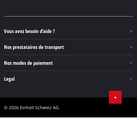
Pièces de rechange et instructions
Facebook
Questions et réponses
YouTube
Instagram
Vous avez besoin d’aide ?
TikTok
Nos prestataires de transport
Pinterest
Nos modes de paiement
Legal
Conditions Générales de Vente
Protection des données
© 2026 Einhell Schweiz AG
Marque
Conformité