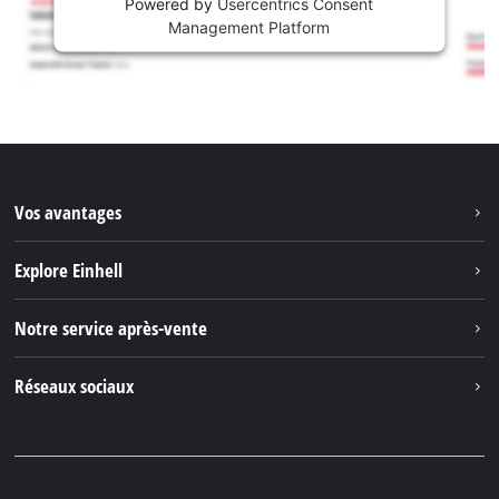
Powered by
Usercentrics Consent
Management Platform
Vos avantages
Explore Einhell
Einhell dans le monde
Notre service après-vente
À propos de nous
Contacter
Réseaux sociaux
Einhell Germany AG
Pièces de rechange et instructions
Facebook
Questions et réponses
YouTube