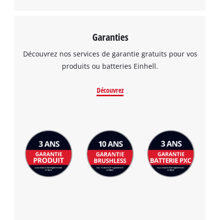
visitor. The website owner needs to setup
the site with their CMP to add this content
to the list of technologies used.
Garanties
Powered by
Usercentrics Consent
Découvrez nos services de garantie gratuits pour vos
Management Platform
produits ou batteries Einhell.
Découvrez