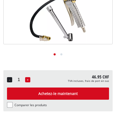
English
Deutsch
Italiano
46.95 CHF
-
+
TVA incluses, frais de port en sus
Quantity
Achetez-le maintenant
Comparer les produits