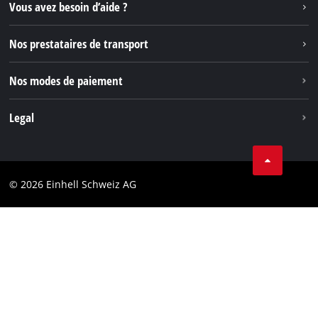
Instagram
Vous avez besoin d’aide ?
TikTok
Nos prestataires de transport
Pinterest
Nos modes de paiement
Legal
Conditions Générales de Vente
Protection des données
© 2026 Einhell Schweiz AG
Marque
Conformité