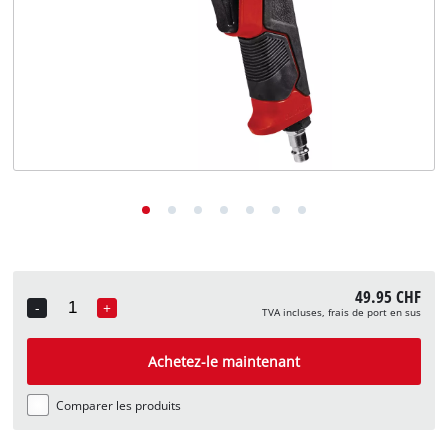
English
Deutsch
Italiano
49.95 CHF
-
+
TVA incluses, frais de port en sus
Quantity
Achetez-le maintenant
Comparer les produits