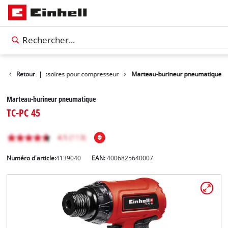
'outils
Retour
Accessoires pour compresseur
|
Marteau-burineur pneumatique
Marteau-burineur pneumatique
TC-PC 45
Numéro d'article:
4139040
EAN:
4006825640007
Français
Français