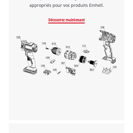
appropriés pour vos produits Einhell.
Découvrez maintenant
Nous avons besoin de ton accord pour
pouvoir charger Google Maps !
This content is not permitted to load due
to trackers that are not disclosed to the
visitor. The website owner needs to setup
the site with their CMP to add this content
to the list of technologies used.
Powered by
Usercentrics Consent
Management Platform