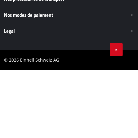
Pinterest
Nos modes de paiement
Legal
Conditions Générales de Vente
Protection des données
© 2026 Einhell Schweiz AG
Marque
Conformité