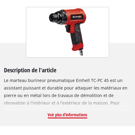
Description de l'article
Le marteau burineur pneumatique Einhell TC-PC 45 est un
assistant puissant et durable pour attaquer les matériaux en
pierre ou en métal lors de travaux de démolition et de
rénovation à l'intérieur et à l'extérieur de la maison. Pour
travailler en toute sécurité, il a une poignée caoutchoutée
Voir plus d'informations
antidérapante avec une conception simple. Avec une pression
de fonctionnement maximale de 6,3 bars, l'outil délivre une
vitesse de soufflage allant jusqu'à 4500 min ^ -1 pour une