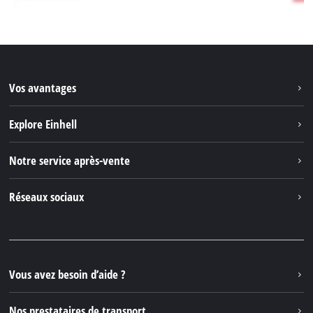
Vos avantages
Explore Einhell
Einhell dans le monde
Notre service après-vente
À propos de nous
Contacter
Réseaux sociaux
Einhell Germany AG
Pièces de rechange et instructions
Facebook
Questions et réponses
YouTube
Instagram
Vous avez besoin d’aide ?
TikTok
Nos prestataires de transport