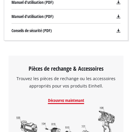
Manuel d’utilisation (PDF)
Manuel d’utilisation (PDF)
Conseils de sécurité (PDF)
Pièces de rechange & Accessoires
Trouvez les pièces de rechange ou les accessoires
appropriés pour vos produits Einhell.
Nous avons besoin de ton accord pour
pouvoir charger Google Maps !
Découvrez maintenant
This content is not permitted to load due
to trackers that are not disclosed to the
visitor. The website owner needs to setup
the site with their CMP to add this content