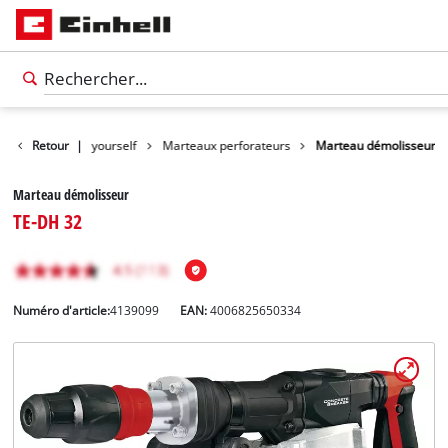
roduits
Retour
Do it yourself
|
Marteaux perforateurs
Marteau démolisseur
Marteau démolisseur
TE-DH 32
Numéro d'article:
4139099
EAN:
4006825650334
Français
FR
Français