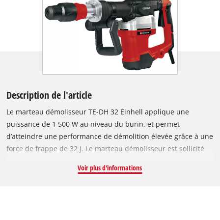
Description de l'article
Le marteau démolisseur TE-DH 32 Einhell applique une
puissance de 1 500 W au niveau du burin, et permet
d’atteindre une performance de démolition élevée grâce à une
force de frappe de 32 J. Le marteau démolisseur est sollicité
lorsqu'il s’agit de s’attaquer aux structures de construction,
Voir plus d'informations
notamment pour démolir, abattre ou défoncer des matériaux
particulièrement solides et résistants comme la pierre, le
béton ou la brique. Le marteau démolisseur est conçu pour
une grande longévité et un fonctionnement continu dans des