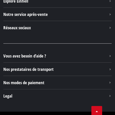
Explore Einhell
Einhell dans le monde
Notre service après-vente
À propos de nous
Contacter
Réseaux sociaux
Einhell Germany AG
Pièces de rechange et instructions
Facebook
Questions et réponses
YouTube
Instagram
Vous avez besoin d’aide ?
TikTok
Nos prestataires de transport
Pinterest
Nos modes de paiement
Legal
Conditions Générales de Vente
Protection des données