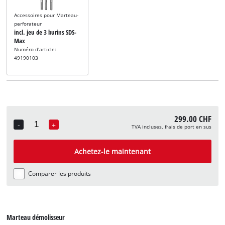
Accessoires pour Marteau-
perforateur
incl. jeu de 3 burins SDS-
Max
Numéro d'article:
49190103
299.00 CHF
-
+
TVA incluses, frais de port en sus
Quantity
Achetez-le maintenant
Comparer les produits
Marteau démolisseur