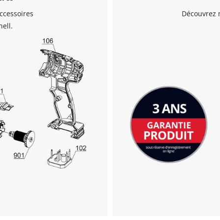
visitor. The website owner needs to setup
ccessoires
Découvrez n
the site with their CMP to add this content
to the list of technologies used.
ell.
Powered by
Usercentrics Consent
Management Platform