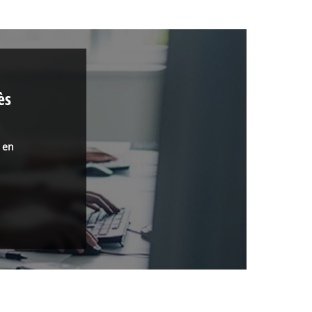
ès
s en