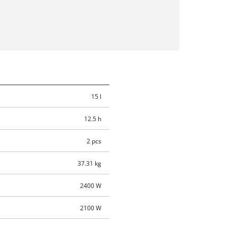
15 l
12.5 h
2 pcs
37.31 kg
2400 W
2100 W