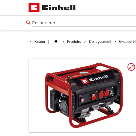
Retour
|
Produits
Do it yourself
Groupe é
Français
FR
Français