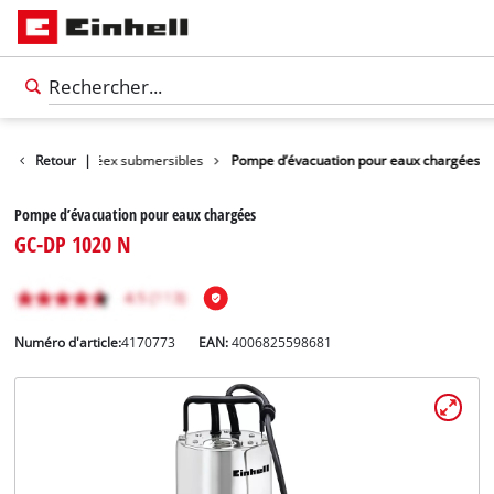
s à eaux chargéex submersibles
Retour
|
Pompe d’évacuation pour eaux chargées
Pompe d’évacuation pour eaux chargées
GC-DP 1020 N
Numéro d'article:
4170773
EAN:
4006825598681
Français
FR
Français