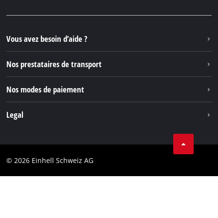
Facebook
Questions et réponses
YouTube
Instagram
Vous avez besoin d’aide ?
TikTok
Nos prestataires de transport
Pinterest
Nos modes de paiement
Legal
Conditions Générales de Vente
Protection des données
© 2026 Einhell Schweiz AG
Marque
Conformité