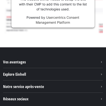
with their CMP to add this content to the list
of technologies used.
Powered by
Usercentrics Consent
Management Platform
Vos avantages
Explore Einhell
Einhell dans le monde
Notre service après-vente
À propos de nous
Contacter
Réseaux sociaux
Einhell Germany AG
Pièces de rechange et instructions