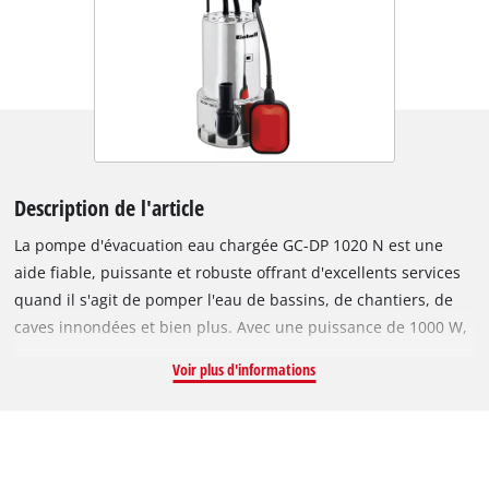
Description de l'article
La pompe d'évacuation eau chargée GC-DP 1020 N est une
aide fiable, puissante et robuste offrant d'excellents services
quand il s'agit de pomper l'eau de bassins, de chantiers, de
caves innondées et bien plus. Avec une puissance de 1000 W,
cette puissante pompe offre un débit maximum de 18000 L/h.
Voir plus d'informations
Le corps de la pompe est constitué d'un alliage en acier
inoxydable haut de gamme, ce qui assure une excellente
durée de vie. Le joint mécanique haut de gamme de la GC-DP
1020 N protège son moteur puissant et élimine tout besoin