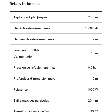
d'entretien. Son flotteur à réglage continu permet de choisir
Détails techniques
entre fonctionnement continu ou fonctionnement
automatique en fonction du niveau de l'eau. Pour une plus
Aspiration à plat jusqu’à
25 mm
grande adaptabilité, la GC-DP 1020 N possède une connexion
universelle et une équerre 90°. Elle est également dotée d'une
Débit de refoulement max.
18000 l/h
poignée de transport ergonomique.
Hauteur de refoulement max.
9 m
Longueur du câble
10 m
d’alimentation
Pression de refoulement max.
0.9 bar
Profondeur d’immersion max.
5 m
Puissance
1000 W
Taille max. des particules
20 mm
Température max. de l’eau
35 °C