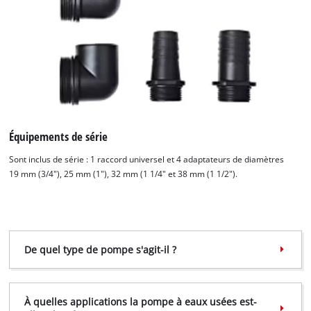
Nous avons besoin de ton accord pour
pouvoir charger Google Maps !
This content is not permitted to load due
to trackers that are not disclosed to the
visitor. The website owner needs to setup
the site with their CMP to add this content
Équipements de série
to the list of technologies used.
Sont inclus de série : 1 raccord universel et 4 adaptateurs de diamètres
Powered by
Usercentrics Consent
19 mm (3/4"), 25 mm (1"), 32 mm (1 1/4" et 38 mm (1 1/2").
Management Platform
De quel type de pompe s'agit-il ?
À quelles applications la pompe à eaux usées est-