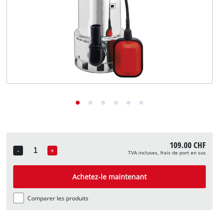
English
Deutsch
Italiano
109.00 CHF
-
+
TVA incluses, frais de port en sus
Quantity
Achetez-le maintenant
Comparer les produits