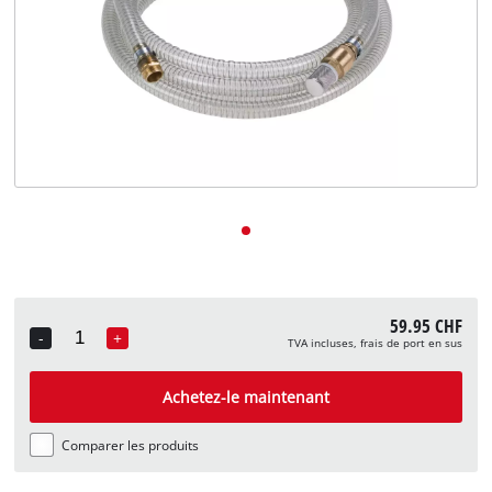
English
Deutsch
Italiano
59.95 CHF
-
+
TVA incluses, frais de port en sus
Quantity
Achetez-le maintenant
Comparer les produits