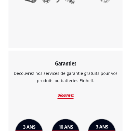
Nous avons besoin de ton accord pour
pouvoir charger Google Maps !
This content is not permitted to load due
to trackers that are not disclosed to the
visitor. The website owner needs to setup
the site with their CMP to add this content
to the list of technologies used.
Powered by
Usercentrics Consent
Management Platform
Garanties
Découvrez nos services de garantie gratuits pour vos
produits ou batteries Einhell.
Découvrez