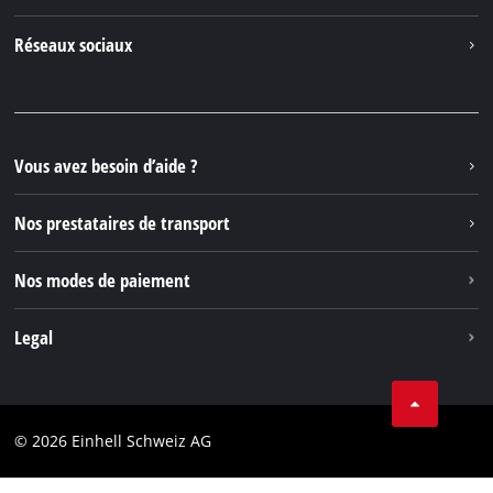
À propos de nous
Contacter
Réseaux sociaux
Einhell Germany AG
Pièces de rechange et instructions
Facebook
Questions et réponses
YouTube
Instagram
Vous avez besoin d’aide ?
TikTok
Nos prestataires de transport
Pinterest
Nos modes de paiement
Legal
Conditions Générales de Vente
Protection des données
© 2026 Einhell Schweiz AG
Marque
Conformité