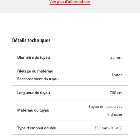
Voir plus d'informations
surpression (automatiques ou non). Flexible transparent à
gaine tissée et fil d’acier très solide, idéal pour une utilisation
avec de l’eau sanitaire Le flexible d’aspiration comprend un
raccord en laiton à filet mâle de 33,3 mm (1 pouce). Il est
également vendu avec une crépine en laiton avec clapet anti-
Détails techniques
retour intégré en inox à mailles fines, et avec deux colliers de
serrage en acier pour une fixation sûre.
Diamètre du tuyau
25 mm
Filetage du matériau
Laiton
Raccordement du tuyau
Longueur du tuyau
700 cm
Tuyau en tissu avec
Matériau du tuyau
fil d'acier
Type d'embout double
33,3mm (R1 AG)