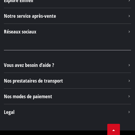
Explore Einhell
English
Einhell dans le monde
Deutsch
Notre service après-vente
À propos de nous
Italiano
Contacter
Réseaux sociaux
Einhell Germany AG
Pièces de rechange et instructions
Facebook
Questions et réponses
YouTube
Instagram
Vous avez besoin d’aide ?
TikTok
Nos prestataires de transport
Pinterest
Nos modes de paiement
Legal
Conditions Générales de Vente
Protection des données