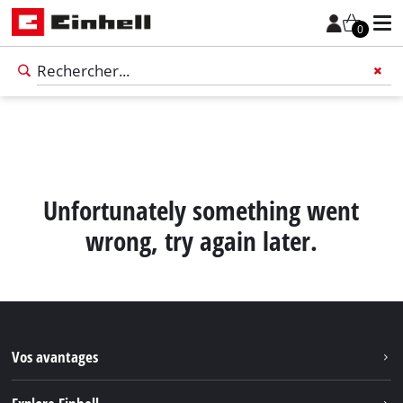
0
Unfortunately something went
wrong, try again later.
Vos avantages
Français
FR
Français