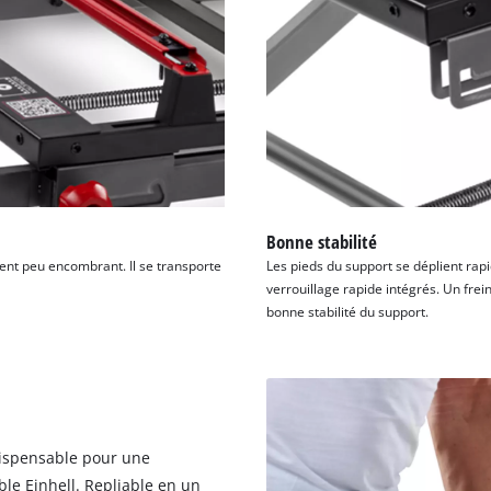
visitor. The website owner needs to setup
the site with their CMP to add this content
to the list of technologies used.
Powered by
Usercentrics Consent
Management Platform
Bonne stabilité
ent peu encombrant. Il se transporte
Les pieds du support se déplient rapi
verrouillage rapide intégrés. Un frei
bonne stabilité du support.
dispensable pour une
able Einhell. Repliable en un