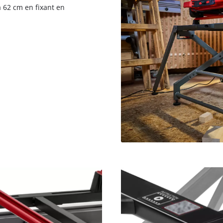
à 62 cm en fixant en
Nous avons besoin de ton accord pour
pouvoir charger Google Maps !
This content is not permitted to load due
to trackers that are not disclosed to the