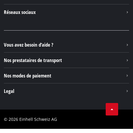
À propos de nous
Contacter
Réseaux sociaux
Einhell Germany AG
Pièces de rechange et instructions
Facebook
Questions et réponses
YouTube
Instagram
Vous avez besoin d’aide ?
TikTok
Nos prestataires de transport
Pinterest
Nos modes de paiement
Legal
Conditions Générales de Vente
Protection des données
© 2026 Einhell Schweiz AG
Marque
Conformité