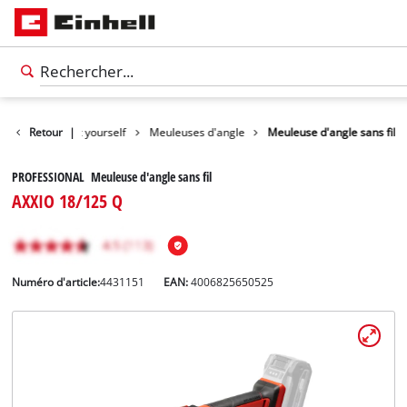
roduits
Retour
Do it yourself
|
Meuleuses d'angle
Meuleuse d'angle sans fil
PROFESSIONAL Meuleuse d'angle sans fil
AXXIO 18/125 Q
Numéro d'article:
4431151
EAN:
4006825650525
Français
FR
Français