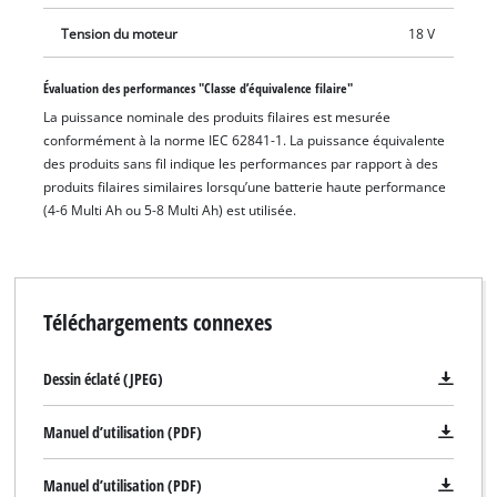
surcharges. Le carter d’engrenage robuste en aluminium a été
conçu pour garantir une grande longévité. L’outil est vendu
Tension du moteur
18 V
sans batterie ni chargeur. Le disque de coupe adapté
(diamètre 125 mm) est lui aussi disponible séparément.
Évaluation des performances "Classe d’équivalence filaire"
La puissance nominale des produits filaires est mesurée
conformément à la norme IEC 62841-1. La puissance équivalente
des produits sans fil indique les performances par rapport à des
produits filaires similaires lorsqu’une batterie haute performance
(4-6 Multi Ah ou 5-8 Multi Ah) est utilisée.
Téléchargements connexes
Dessin éclaté (JPEG)
Manuel d’utilisation (PDF)
Manuel d’utilisation (PDF)