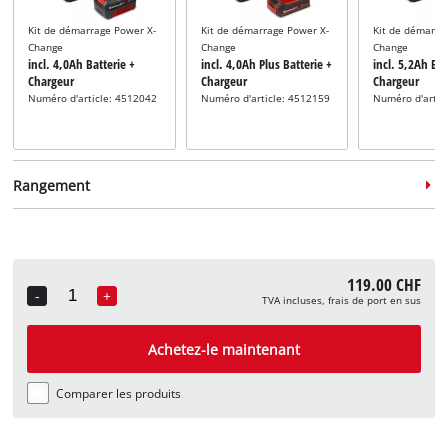
Kit de démarrage Power X-
Kit de démarrage Power X-
Kit de démarra
Change
Change
Change
incl. 4,0Ah Batterie +
incl. 4,0Ah Plus Batterie +
incl. 5,2Ah Bat
Chargeur
Chargeur
Chargeur
Numéro d'article: 4512042
Numéro d'article: 4512159
Numéro d'artic
Rangement
119.00 CHF
-
+
TVA incluses, frais de port en sus
Quantity
Système de rangement
Système de rangement
Système de ra
incl. E-Case S
incl. E-Case M
incl. E-Case L
Achetez-le maintenant
Numéro d'article: 4540011
Numéro d'article: 4540021
Numéro d'artic
Comparer les produits