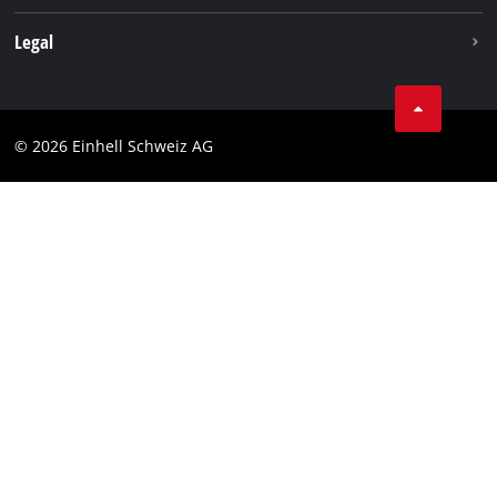
Legal
Conditions Générales de Vente
Protection des données
© 2026 Einhell Schweiz AG
Marque
Conformité