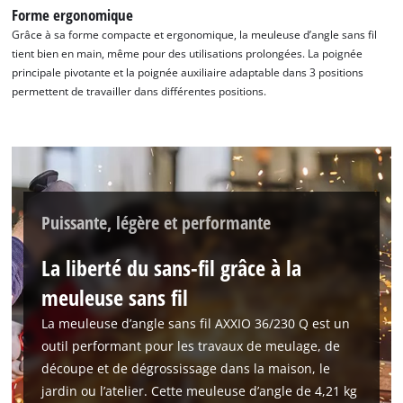
Forme ergonomique
Grâce à sa forme compacte et ergonomique, la meuleuse d’angle sans fil
tient bien en main, même pour des utilisations prolongées. La poignée
principale pivotante et la poignée auxiliaire adaptable dans 3 positions
permettent de travailler dans différentes positions.
Puissante, légère et performante
La liberté du sans-fil grâce à la
meuleuse sans fil
La meuleuse d’angle sans fil AXXIO 36/230 Q est un
outil performant pour les travaux de meulage, de
découpe et de dégrossissage dans la maison, le
jardin ou l’atelier. Cette meuleuse d’angle de 4,21 kg