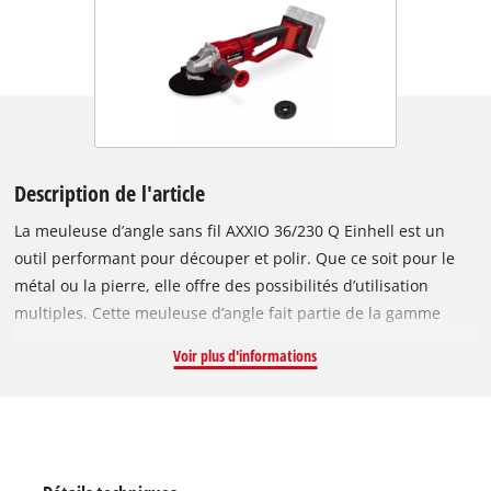
Description de l'article
La meuleuse d’angle sans fil AXXIO 36/230 Q Einhell est un
outil performant pour découper et polir. Que ce soit pour le
métal ou la pierre, elle offre des possibilités d’utilisation
multiples. Cette meuleuse d’angle fait partie de la gamme
Power X-Change et fonctionne avec 2 batteries 18 V. La
Voir plus d'informations
technologie TWIN PACK et le moteur sans charbon offrent
davantage de puissance et une durée de fonctionnement plus
longue. Grâce à son moteur puissant, la meuleuse d'angle
sans fil fournit la même puissance qu'un outil filaire
équivalent de 2200 W. Le mandrin auto-serrant permet un