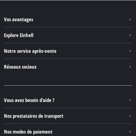
Vos avantages
Explore Einhell
Einhell dans le monde
Notre service après-vente
À propos de nous
Contacter
Réseaux sociaux
Einhell Germany AG
Pièces de rechange et instructions
Facebook
Questions et réponses
YouTube
Instagram
Vous avez besoin d’aide ?
TikTok
Nos prestataires de transport
Pinterest
Nos modes de paiement