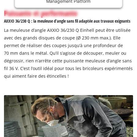
Management Platform
This
Puissante et performante
content
AXXIO 36/230 Q : la meuleuse d’angle sans fil adaptée aux travaux exigeants
is
not
La meuleuse d’angle AXXIO 36/230 Q Einhell peut être utilisée
permitted
avec des grands disques de coupe (Ø 230 mm max.). Elle
to
permet de réaliser des coupes jusqu’à une profondeur de
load
70 mm dans le métal. Qu’il s’agisse de découper, meuler ou
due
dégrossir, rien n’arrête cette puissante meuleuse d’angle sans
to
trackers
fil 36 V. C’est l’outil idéal pour tous les bricoleurs expérimentés
that
qui aiment faire des étincelles !
are
not
disclosed
to
the
visitor.
The
website
owner