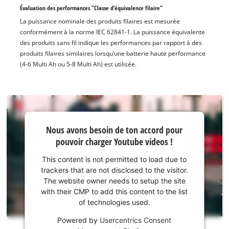
Évaluation des performances "Classe d’équivalence filaire"
La puissance nominale des produits filaires est mesurée
conformément à la norme IEC 62841-1. La puissance équivalente
des produits sans fil indique les performances par rapport à des
produits filaires similaires lorsqu’une batterie haute performance
(4-6 Multi Ah ou 5-8 Multi Ah) est utilisée.
Nous
Nous avons besoin de ton accord pour
avons
pouvoir charger Youtube videos !
besoin
de ton
This content is not permitted to load due to
accord
trackers that are not disclosed to the visitor.
pour
The website owner needs to setup the site
pouvoir
with their CMP to add this content to the list
of technologies used.
charger
Youtube
Powered by
Usercentrics Consent
!