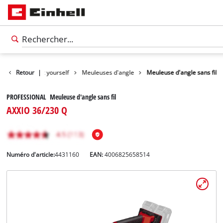
roduits
Retour
Do it yourself
|
Meuleuses d'angle
Meuleuse d'angle sans fil
PROFESSIONAL Meuleuse d'angle sans fil
AXXIO 36/230 Q
Numéro d'article:
4431160
EAN:
4006825658514
Français
FR
Français