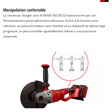
Consent
Management
Manipulation confortable
Platform
La meuleuse d’angle sans fil AXXIO 36/230 Q impressionne par son
fonctionnement particulièrement silencieux. Grâce à la fonction anti-
vibration, au puissant moteur sans charbon et au dispositif de démarrage
progressif, on peut travailler agréablement même à une puissance
maximale.