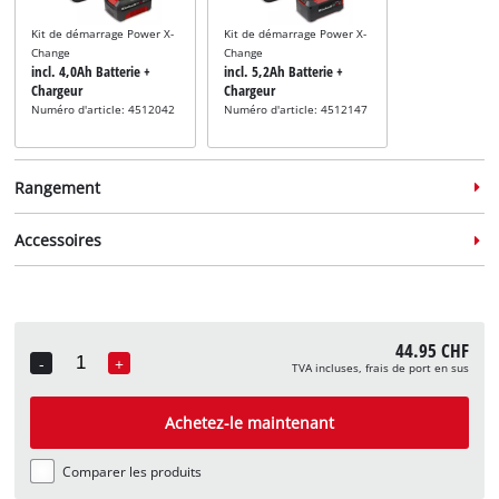
Kit de démarrage Power X-
Kit de démarrage Power X-
Change
Change
incl. 4,0Ah Batterie +
incl. 5,2Ah Batterie +
Chargeur
Chargeur
Numéro d'article: 4512042
Numéro d'article: 4512147
Rangement
Accessoires
Système de rangement
Système de rangement
44.95 CHF
incl. E-Case M
incl. E-Case L
-
+
TVA incluses, frais de port en sus
Quantity
Numéro d'article: 4540021
Numéro d'article: 4540014
Accessoires de Ponceuse
multifonctions
Achetez-le maintenant
incl. jeu de 15 feuilles de
papier abrasif
Numéro d'article:
Comparer les produits
49496174