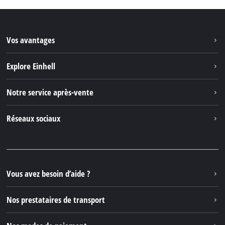
Vos avantages
Explore Einhell
Einhell dans le monde
Notre service après-vente
À propos de nous
Contacter
Réseaux sociaux
Einhell Germany AG
Pièces de rechange et instructions
Facebook
Questions et réponses
YouTube
Instagram
Vous avez besoin d’aide ?
TikTok
Nos prestataires de transport
Pinterest