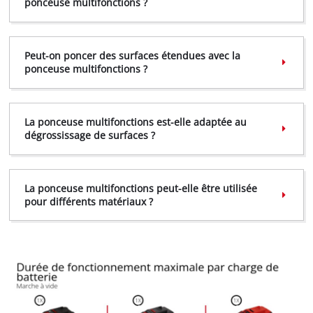
ponceuse multifonctions ?
Peut-on poncer des surfaces étendues avec la
ponceuse multifonctions ?
Nous avons besoin de ton accord pour
pouvoir charger Google Maps !
La ponceuse multifonctions est-elle adaptée au
This content is not permitted to load due
dégrossissage de surfaces ?
to trackers that are not disclosed to the
visitor. The website owner needs to setup
the site with their CMP to add this content
La ponceuse multifonctions peut-elle être utilisée
to the list of technologies used.
pour différents matériaux ?
Powered by
Usercentrics Consent
Management Platform