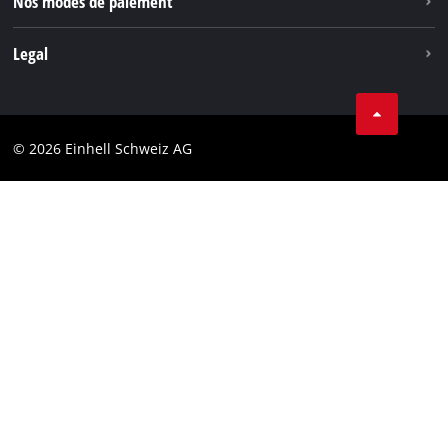
Nos modes de paiement
Legal
Conditions Générales de Vente
Protection des données
© 2026 Einhell Schweiz AG
Marque
Conformité