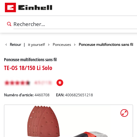
Produits
Retour
Do it yourself
|
Ponceuses
Ponceuse multifonctions sans fil
Ponceuse multifonctions sans fil
TE-OS 18/150 Li Solo
Numéro d'article:
4460708
EAN:
4006825651218
Français
FR
Français