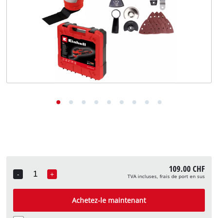
English
Deutsch
Italiano
109.00 CHF
-
+
TVA incluses, frais de port en sus
Quantity
Achetez-le maintenant