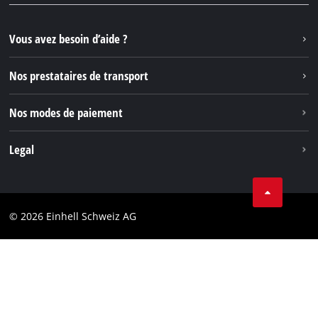
YouTube
Instagram
Vous avez besoin d’aide ?
TikTok
Nos prestataires de transport
Pinterest
Nos modes de paiement
Legal
Conditions Générales de Vente
Protection des données
© 2026 Einhell Schweiz AG
Marque
Conformité