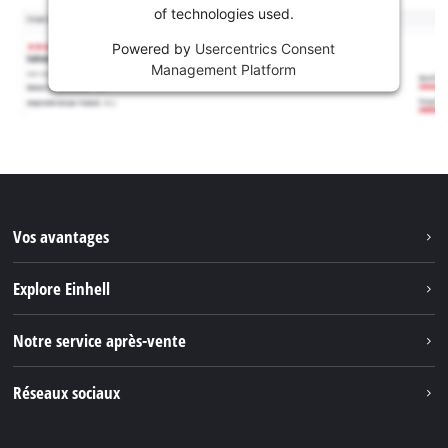
of technologies used.
Powered by
Usercentrics Consent
Management Platform
Vos avantages
Explore Einhell
Einhell dans le monde
Notre service après-vente
À propos de nous
Contacter
Réseaux sociaux
Einhell Germany AG
Pièces de rechange et instructions
Facebook
Questions et réponses