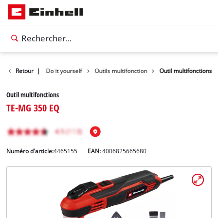
Produits
Retour
|
Do it yourself
Outils multifonction
Outil multifonctions
Outil multifonctions
TE-MG 350 EQ
Numéro d'article:
4465155
EAN:
4006825665680
Français
FR
Français