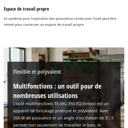
Espace de travail propre
Nous avons besoin de ton accord pour
pouvoir charger Google Maps !
Le système pour l’aspiration des poussières vendu avec l’outil peut être
monté pour conserver un espace de travail propre.
This content is not permitted to load due
to trackers that are not disclosed to the
visitor. The website owner needs to setup
the site with their CMP to add this content
to the list of technologies used.
Powered by
Usercentrics Consent
Management Platform
Flexible et polyvalent
Multifonctions : un outil pour de
nombreuses utilisations
L’outil multifonctions TE-MG 350 EQ Einhell est un
appareil de bricolage pratique et polyvalent. Avec
350 W de puissance et un angle d’oscillation de 3°, il
permet non seulement de travailler le bois, le