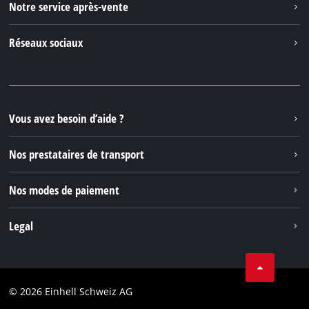
Notre service après-vente
À propos de nous
Contacter
Réseaux sociaux
Einhell Germany AG
Pièces de rechange et instructions
Facebook
Questions et réponses
YouTube
Instagram
Vous avez besoin d’aide ?
TikTok
Nos prestataires de transport
Pinterest
Nos modes de paiement
Legal
Conditions Générales de Vente
Protection des données
© 2026 Einhell Schweiz AG
Marque