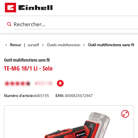
duits
Retour
Do it yourself
|
Outils multifonction
Outil multifonctions sans fil
Outil multifonctions sans fil
TE-MG 18/1 Li - Solo
Numéro d'article:
4465195
EAN:
4006825672947
Français
FR
Français