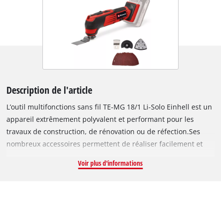
Description de l'article
L’outil multifonctions sans fil TE-MG 18/1 Li-Solo Einhell est un
appareil extrêmement polyvalent et performant pour les
travaux de construction, de rénovation ou de réfection.Ses
nombreux accessoires permettent de réaliser facilement et
sans effort des opérations de ponçage, sciage ou décapage.Au
Voir plus d'informations
sein de la gamme Power X-Change, cet outil multifonction est
compatible avec tous les chargeurs et batteries.Le système de
fixation rapide permet de changer d’accessoire sans outil.Le
mandrin magnétique à 12 broches permet le positionnement
flexible des accessoires.Le variateur électronique assure un