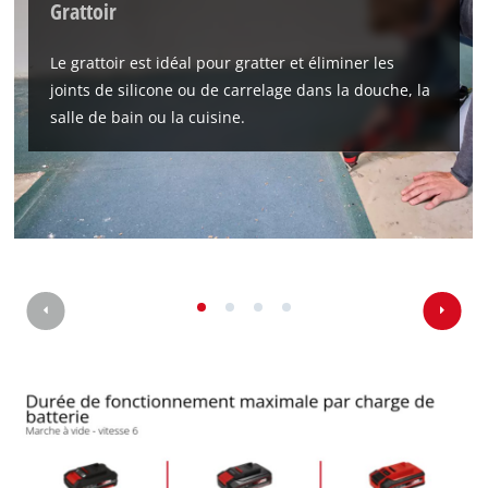
Grattoir
Le grattoir est idéal pour gratter et éliminer les
joints de silicone ou de carrelage dans la douche, la
salle de bain ou la cuisine.
Nous avons besoin de ton accord pour
pouvoir charger Google Maps !
This content is not permitted to load due
to trackers that are not disclosed to the
visitor. The website owner needs to setup
the site with their CMP to add this content
to the list of technologies used.
Powered by
Usercentrics Consent
Management Platform