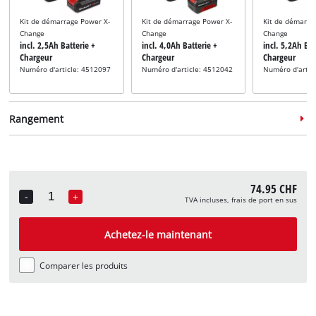
Kit de démarrage Power X-
Kit de démarrage Power X-
Kit de démarra
Change
Change
Change
incl. 2,5Ah Batterie +
incl. 4,0Ah Batterie +
incl. 5,2Ah Bat
Chargeur
Chargeur
Chargeur
Numéro d'article: 4512097
Numéro d'article: 4512042
Numéro d'artic
Rangement
74.95 CHF
-
+
TVA incluses, frais de port en sus
Quantity
Système de rangement
Système de rangement
Système de ra
incl. E-Case S
incl. E-Case M
incl. E-Case L
Achetez-le maintenant
Numéro d'article: 4540011
Numéro d'article: 4540021
Numéro d'artic
Comparer les produits