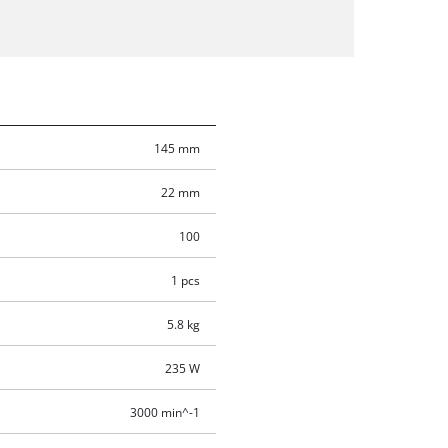
145 mm
22 mm
100
1 pcs
5.8 kg
235 W
3000 min^-1