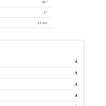
40 °
0 °
3.2 mm