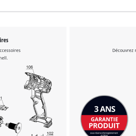
visitor. The website owner needs to setup
the site with their CMP to add this content
to the list of technologies used.
Powered by
Usercentrics Consent
Management Platform
ires
ccessoires
Découvrez n
ell.