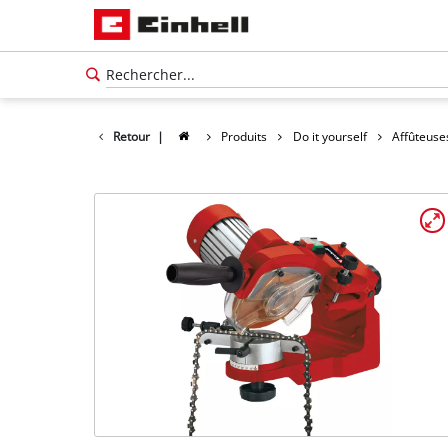
Retour
|
Produits
Do it yourself
Affûteuse
Français
FR
Français