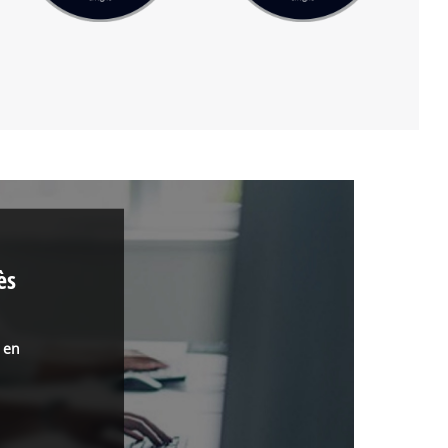
ès
s en