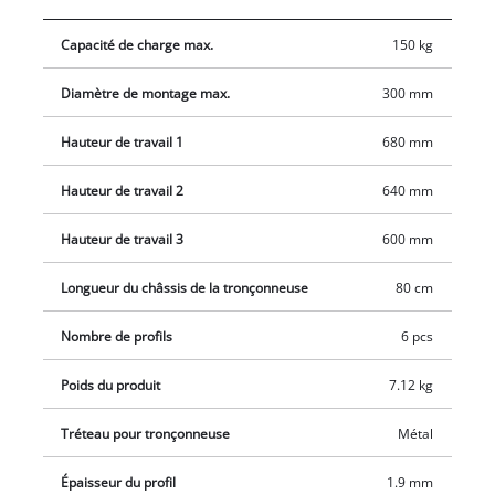
galvanisés sont fabriqués en métal durable. Pour permettre
Capacité de charge max.
150 kg
un travail confortable et ergonomique, le chevalet de scie à
chaîne peut être réglé sur trois hauteurs de travail
Diamètre de montage max.
300 mm
différentes: à 680 mm, 640 mm et 600 mm. Il peut être replié
et donc rangé dans un minimum d'espace dans la remise, le
Hauteur de travail 1
680 mm
garage ou le sous-sol en un rien de temps jusqu'à ce qu'il soit
à nouveau nécessaire.
Hauteur de travail 2
640 mm
Hauteur de travail 3
600 mm
Longueur du châssis de la tronçonneuse
80 cm
Nombre de profils
6 pcs
Poids du produit
7.12 kg
Tréteau pour tronçonneuse
Métal
Épaisseur du profil
1.9 mm