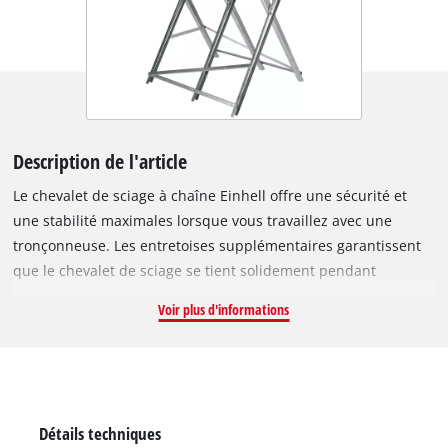
Description de l'article
Le chevalet de sciage à chaîne Einhell offre une sécurité et
une stabilité maximales lorsque vous travaillez avec une
tronçonneuse. Les entretoises supplémentaires garantissent
que le chevalet de sciage se tient solidement pendant
l'exécution du travail. Le chevalet de sciage à chaîne est conçu
Voir plus d'informations
pour une capacité de charge maximale de 150 kilogrammes et
le chevalet de sciage a une longueur de 80 centimètres. Les
troncs d'arbres d'un diamètre allant jusqu'à 300 millimètres
peuvent être placés confortablement sur le chevalet de sciage
à chaîne et sciés. Les dents empêchent le bois de se tordre
Détails techniques
lors du travail avec la scie. Les profilés d'angle robustes et