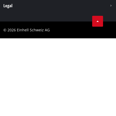
Legal
Conditions Générales de Vente
Protection des données
© 2026 Einhell Schweiz AG
Marque
Conformité