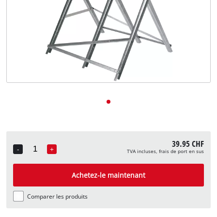
English
Deutsch
Italiano
39.95 CHF
-
+
TVA incluses, frais de port en sus
Quantity
Achetez-le maintenant
Comparer les produits