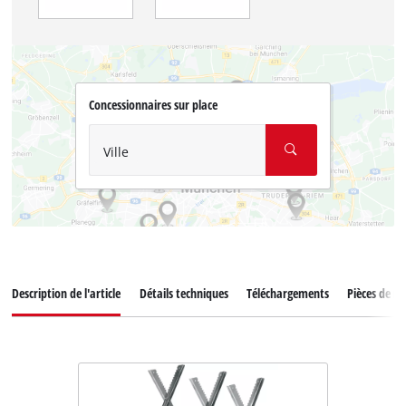
Concessionnaires sur place
Ville
Description de l'article
Détails techniques
Téléchargements
Pièces de r