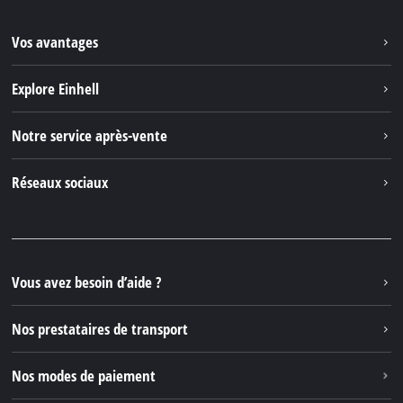
Vos avantages
Explore Einhell
Einhell dans le monde
Notre service après-vente
À propos de nous
Contacter
Réseaux sociaux
Einhell Germany AG
Pièces de rechange et instructions
Facebook
Questions et réponses
YouTube
Instagram
Vous avez besoin d’aide ?
TikTok
Nos prestataires de transport
Pinterest
Nos modes de paiement