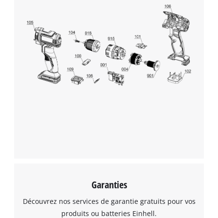
Nous avons besoin de ton accord pour
pouvoir charger Google Maps !
This content is not permitted to load due
to trackers that are not disclosed to the
visitor. The website owner needs to setup
the site with their CMP to add this content
to the list of technologies used.
Powered by
Usercentrics Consent
Management Platform
Garanties
Découvrez nos services de garantie gratuits pour vos
produits ou batteries Einhell.